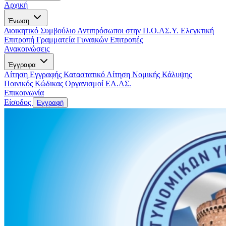
Αρχική
Ένωση
Διοικητικό Συμβούλιο
Αντιπρόσωποι στην Π.Ο.ΑΣ.Υ.
Ελεγκτική
Επιτροπή
Γραμματεία Γυναικών
Επιτροπές
Ανακοινώσεις
Έγγραφα
Αίτηση Εγγραφής
Καταστατικό
Αίτηση Νομικής Κάλυψης
Ποινικός Κώδικας
Οργανισμοί ΕΛ.ΑΣ.
Επικοινωνία
Είσοδος
Εγγραφή