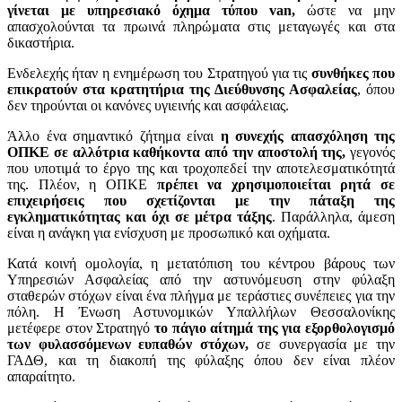
γίνεται με υπηρεσιακό όχημα τύπου van,
ώστε να μην
απασχολούνται τα πρωινά πληρώματα στις μεταγωγές και στα
δικαστήρια.
Ενδελεχής ήταν η ενημέρωση του Στρατηγού για τις
συνθήκες που
επικρατούν στα κρατητήρια της Διεύθυνσης Ασφαλείας
, όπου
δεν τηρούνται οι κανόνες υγιεινής και ασφάλειας.
Άλλο ένα σημαντικό ζήτημα είναι
η συνεχής απασχόληση της
ΟΠΚΕ σε αλλότρια καθήκοντα από την αποστολή της,
γεγονός
που υποτιμά το έργο της και τροχοπεδεί την αποτελεσματικότητά
της. Πλέον, η ΟΠΚΕ
πρέπει να χρησιμοποιείται ρητά σε
επιχειρήσεις που σχετίζονται με την πάταξη της
εγκληματικότητας και όχι σε μέτρα τάξης
. Παράλληλα, άμεση
είναι η ανάγκη για ενίσχυση με προσωπικό και οχήματα.
Κατά κοινή ομολογία, η μετατόπιση του κέντρου βάρους των
Υπηρεσιών Ασφαλείας από την αστυνόμευση στην φύλαξη
σταθερών στόχων είναι ένα πλήγμα με τεράστιες συνέπειες για την
πόλη. Η Ένωση Αστυνομικών Υπαλλήλων Θεσσαλονίκης
μετέφερε στον Στρατηγό
το πάγιο αίτημά της για εξορθολογισμό
των φυλασσόμενων ευπαθών στόχων,
σε συνεργασία με την
ΓΑΔΘ, και τη διακοπή της φύλαξης όπου δεν είναι πλέον
απαραίτητο.