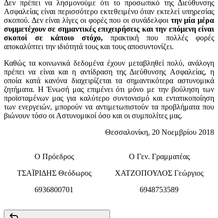
Δεν πρέπει να λησμονούμε ότι το προσωπικό της Διεύθυνσης
Ασφαλείας είναι περισσότερο εκτεθειμένο όταν εκτελεί υπηρεσίας
σκοπού. Δεν είναι λίγες οι φορές που οι συνάδελφοι
την μία μέρα
συμμετέχουν σε σημαντικές επιχειρήσεις και την επόμενη είναι
σκοποί σε κάποιο στόχο,
πρακτική που πολλές φορές
αποκαλύπτει την ιδιότητά τους και τους αποσυντονίζει.
Καθώς τα κοινωνικά δεδομένα έχουν μεταβληθεί πολύ, ανάλογη
πρέπει να είναι και η αντίδραση της Διεύθυνσης Ασφαλείας, η
οποία κατά κανόνα διαχειρίζεται τα σημαντικότερα αστυνομικά
ζητήματα. Η Ένωσή μας επιμένει ότι μόνο με την βούληση των
προϊσταμένων μας για καλύτερο συντονισμό και εντατικοποίηση
των ενεργειών, μπορούν να αντιμετωπιστούν τα προβλήματα που
βιώνουν τόσο οι Αστυνομικοί όσο και οι συμπολίτες μας.
Θεσσαλονίκη, 20 Νοεμβρίου 2018
Ο Πρόεδρος
Ο Γεν. Γραμματέας
ΤΣΑΪΡΙΔΗΣ Θεόδωρος
ΧΑΤΖΟΠΟΥΛΟΣ Γεώργιος
6936800701
6948753589