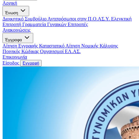
Αρχική
Ένωση
Διοικητικό Συμβούλιο
Αντιπρόσωποι στην Π.Ο.ΑΣ.Υ.
Ελεγκτική
Επιτροπή
Γραμματεία Γυναικών
Επιτροπές
Ανακοινώσεις
Έγγραφα
Αίτηση Εγγραφής
Καταστατικό
Αίτηση Νομικής Κάλυψης
Ποινικός Κώδικας
Οργανισμοί ΕΛ.ΑΣ.
Επικοινωνία
Είσοδος
Εγγραφή