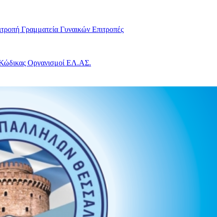
ιτροπή
Γραμματεία Γυναικών
Επιτροπές
 Κώδικας
Οργανισμοί ΕΛ.ΑΣ.