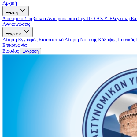
Αρχική
Ένωση
Διοικητικό Συμβούλιο
Αντιπρόσωποι στην Π.Ο.ΑΣ.Υ.
Ελεγκτική Επ
Ανακοινώσεις
Έγγραφα
Αίτηση Εγγραφής
Καταστατικό
Αίτηση Νομικής Κάλυψης
Ποινικός
Επικοινωνία
Είσοδος
Εγγραφή