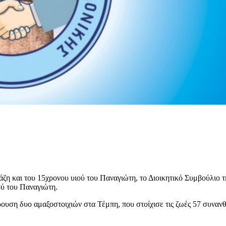
ζη και του 15χρονου υιού του Παναγιώτη, το Διοικητικό Συμβούλι
ού του Παναγιώτη.
υση δυο αμαξοστοιχιών στα Τέμπη, που στοίχισε τις ζωές 57 συνανθρ