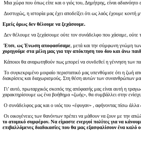
Μια χώρα που όπως είπε και ο γιός του, Δημήτρης, είναι αδιανόητο ε
Δυστυχώς, η ιστορία μας έχει αποδείξει ότι ως λαός έχουμε κοντή 
Εμείς όμως δεν θέλουμε να ξεχάσουμε.
Δεν θέλουμε να ξεχάσουμε ούτε τον συνάδελφο που χάσαμε, ούτε τα
Έτσι
,
ως Ένωση αποφασίσαμε
, μετά και την σύμφωνη γνώμη των
χορηγούμε στα μέλη μας για την απόκτηση του 4ου και άνω παιδ
Κάποιοι θα αναρωτηθούν πως μπορεί να συνδεθεί η γέννηση των παιδ
Το συγκεκριμένο μοιραίο περιστατικό μας υπενθύμισε ότι η ζωή απ
διακρίσεις και διαχωρισμούς. Στη θέση αυτών των συνανθρώπων μας
Γι’ αυτό, πρωταρχικός σκοπός της απόφασής μας είναι αυτή η τραγω
χαρακτηρίσουμε ως ένα βοήθημα «ζωής», θα συμβάλλει στην ενίσχ
Ο συνάδελφος μας και ο υιός του «έφυγαν» , αφήνοντας πίσω άλλα 
Οι οικογένειες των θανόντων πρέπει να μάθουν να ζουν με την απώλ
το ατομικό συμφέρον. Να είμαστε ενεργοί πολίτες για να κάνου
επιβαλλόμενες διαδικασίες που θα μας εξασφαλίσουν ένα καλό οδ