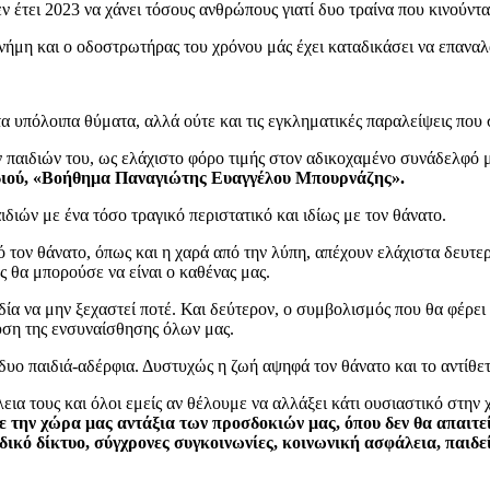
ν έτει 2023 να χάνει τόσους ανθρώπους γιατί δυο τραίνα που κινούντα
μνήμη και ο οδοστρωτήρας του χρόνου μάς έχει καταδικάσει να επαναλ
 υπόλοιπα θύματα, αλλά ούτε και τις εγκληματικές παραλείψεις που 
 παιδιών του, ως ελάχιστο φόρο τιμής στον αδικοχαμένο συνάδελφό μ
ιού,
«Βοήθημα Παναγιώτης Ευαγγέλου Μπουρνάζης».
ιών με ένα τόσο τραγικό περιστατικό και ιδίως με τον θάνατο.
ό τον θάνατο, όπως και η χαρά από την λύπη, απέχουν ελάχιστα δευ
 θα μπορούσε να είναι ο καθένας μας.
δία να μην ξεχαστεί ποτέ. Και δεύτερον, ο συμβολισμός που θα φέρε
υση της ενσυναίσθησης όλων μας.
δυο παιδιά-αδέρφια. Δυστυχώς η ζωή αψηφά τον θάνατο και το αντίθετ
εια τους και όλοι εμείς αν θέλουμε να αλλάξει κάτι ουσιαστικό στην
με την χώρα μας αντάξια των προσδοκιών μας, όπου δεν θα απαιτε
ικό δίκτυο, σύγχρονες συγκοινωνίες, κοινωνική ασφάλεια, παιδεί