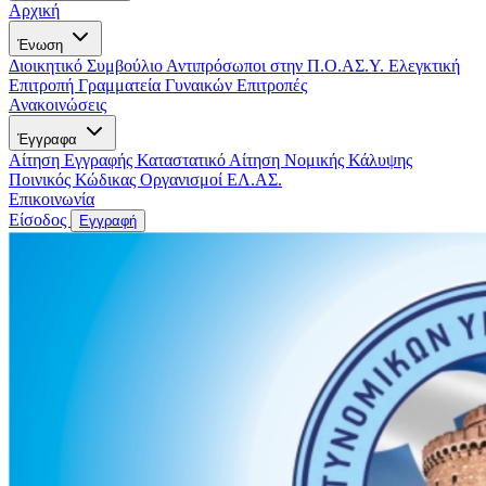
Αρχική
Ένωση
Διοικητικό Συμβούλιο
Αντιπρόσωποι στην Π.Ο.ΑΣ.Υ.
Ελεγκτική
Επιτροπή
Γραμματεία Γυναικών
Επιτροπές
Ανακοινώσεις
Έγγραφα
Αίτηση Εγγραφής
Καταστατικό
Αίτηση Νομικής Κάλυψης
Ποινικός Κώδικας
Οργανισμοί ΕΛ.ΑΣ.
Επικοινωνία
Είσοδος
Εγγραφή