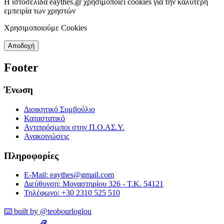
Η ιστοσελίδα eaythes.gr χρησιμοποιεί cookies για την καλύτερη
εμπειρία των χρηστών
Χρησιμοποιούμε Cookies
Αποδοχή
Footer
Ένωση
Διοικητικό Συμβούλιο
Καταστατικό
Αντιπρόσωποι στην Π.Ο.ΑΣ.Υ.
Ανακοινώσεις
Πληροφορίες
E-Mail: eaythes@gmail.com
Διεύθυνση: Μοναστηρίου 326 - Τ.Κ. 54121
Τηλέφωνο: +30 2310 525 510
⌨️ built by @teobourloglou