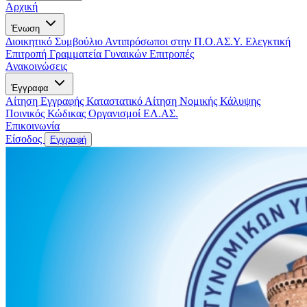
Αρχική
Ένωση
Διοικητικό Συμβούλιο
Αντιπρόσωποι στην Π.Ο.ΑΣ.Υ.
Ελεγκτική
Επιτροπή
Γραμματεία Γυναικών
Επιτροπές
Ανακοινώσεις
Έγγραφα
Αίτηση Εγγραφής
Καταστατικό
Αίτηση Νομικής Κάλυψης
Ποινικός Κώδικας
Οργανισμοί ΕΛ.ΑΣ.
Επικοινωνία
Είσοδος
Εγγραφή