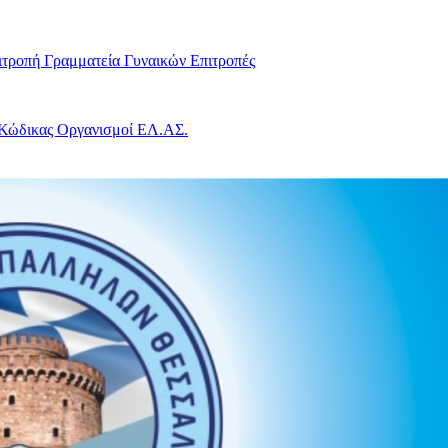
ιτροπή
Γραμματεία Γυναικών
Επιτροπές
 Κώδικας
Οργανισμοί ΕΛ.ΑΣ.