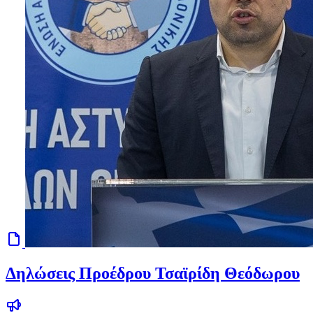
Δηλώσεις Προέδρου Τσαϊρίδη Θεόδωρου