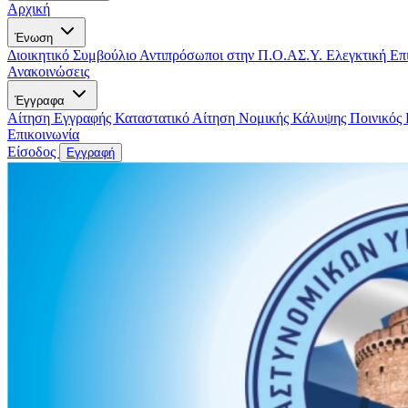
Αρχική
Ένωση
Διοικητικό Συμβούλιο
Αντιπρόσωποι στην Π.Ο.ΑΣ.Υ.
Ελεγκτική Επ
Ανακοινώσεις
Έγγραφα
Αίτηση Εγγραφής
Καταστατικό
Αίτηση Νομικής Κάλυψης
Ποινικός
Επικοινωνία
Είσοδος
Εγγραφή