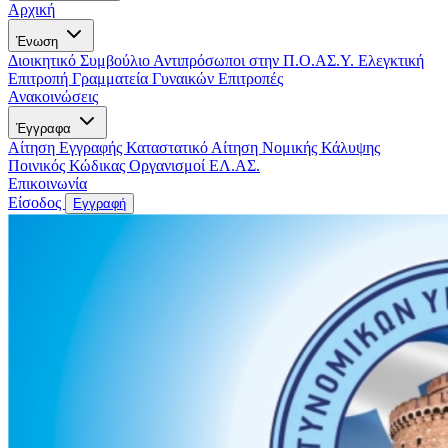
Αρχική
Ένωση
Διοικητικό Συμβούλιο
Αντιπρόσωποι στην Π.Ο.ΑΣ.Υ.
Ελεγκτική
Επιτροπή
Γραμματεία Γυναικών
Επιτροπές
Ανακοινώσεις
Έγγραφα
Αίτηση Εγγραφής
Καταστατικό
Αίτηση Νομικής Κάλυψης
Ποινικός Κώδικας
Οργανισμοί ΕΛ.ΑΣ.
Επικοινωνία
Είσοδος
Εγγραφή