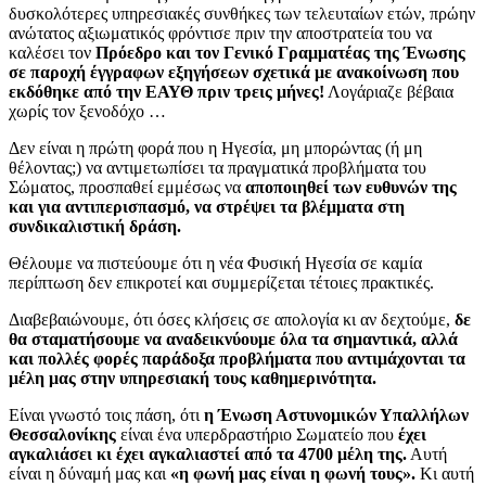
δυσκολότερες υπηρεσιακές συνθήκες των τελευταίων ετών, πρώην
ανώτατος αξιωματικός φρόντισε πριν την αποστρατεία του να
καλέσει τον
Πρόεδρο και τον Γενικό Γραμματέας της Ένωσης
σε παροχή έγγραφων εξηγήσεων σχετικά με ανακοίνωση που
εκδόθηκε από την ΕΑΥΘ πριν τρεις μήνες!
Λογάριαζε βέβαια
χωρίς τον ξενοδόχο …
Δεν είναι η πρώτη φορά που η Ηγεσία, μη μπορώντας (ή μη
θέλοντας;) να αντιμετωπίσει τα πραγματικά προβλήματα του
Σώματος, προσπαθεί εμμέσως να
αποποιηθεί των ευθυνών της
και για αντιπερισπασμό, να στρέψει τα βλέμματα στη
συνδικαλιστική δράση.
Θέλουμε να πιστεύουμε ότι η νέα Φυσική Ηγεσία σε καμία
περίπτωση δεν επικροτεί και συμμερίζεται τέτοιες πρακτικές.
Διαβεβαιώνουμε, ότι όσες κλήσεις σε απολογία κι αν δεχτούμε,
δε
θα σταματήσουμε να αναδεικνύουμε όλα τα σημαντικά, αλλά
και πολλές φορές παράδοξα προβλήματα που αντιμάχονται τα
μέλη μας στην υπηρεσιακή τους καθημερινότητα.
Είναι γνωστό τοις πάση, ότι
η Ένωση Αστυνομικών Υπαλλήλων
Θεσσαλονίκης
είναι ένα υπερδραστήριο Σωματείο που
έχει
αγκαλιάσει κι έχει αγκαλιαστεί από τα 4700 μέλη της.
Αυτή
είναι η δύναμή μας και
«η φωνή μας είναι η φωνή τους».
Κι αυτή