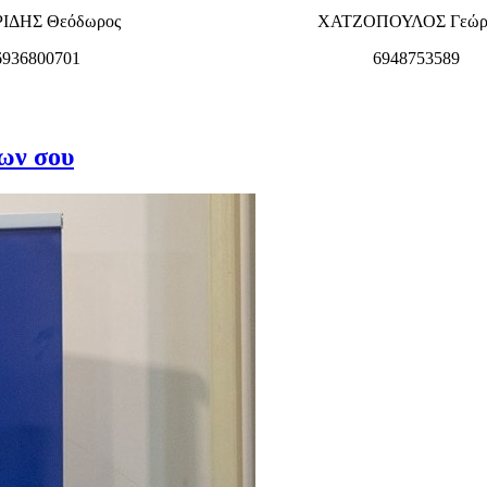
ΙΔΗΣ Θεόδωρος
ΧΑΤΖΟΠΟΥΛΟΣ Γεώργ
6936800701
6948753589
ίων σου