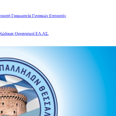
ιτροπή
Γραμματεία Γυναικών
Επιτροπές
 Κώδικας
Οργανισμοί ΕΛ.ΑΣ.