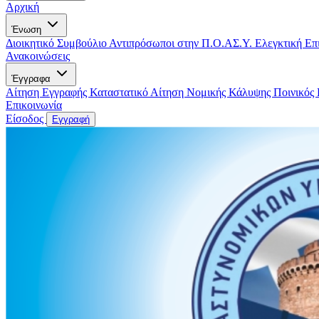
Αρχική
Ένωση
Διοικητικό Συμβούλιο
Αντιπρόσωποι στην Π.Ο.ΑΣ.Υ.
Ελεγκτική Επ
Ανακοινώσεις
Έγγραφα
Αίτηση Εγγραφής
Καταστατικό
Αίτηση Νομικής Κάλυψης
Ποινικός
Επικοινωνία
Είσοδος
Εγγραφή