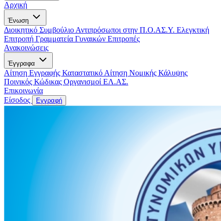
Αρχική
Ένωση
Διοικητικό Συμβούλιο
Αντιπρόσωποι στην Π.Ο.ΑΣ.Υ.
Ελεγκτική
Επιτροπή
Γραμματεία Γυναικών
Επιτροπές
Ανακοινώσεις
Έγγραφα
Αίτηση Εγγραφής
Καταστατικό
Αίτηση Νομικής Κάλυψης
Ποινικός Κώδικας
Οργανισμοί ΕΛ.ΑΣ.
Επικοινωνία
Είσοδος
Εγγραφή