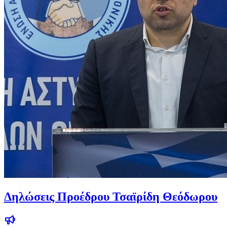
Δηλώσεις Προέδρου Τσαϊρίδη Θεόδωρου