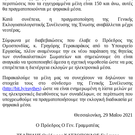
περιπτώσεις που τα εγγεγραμμένα μέλη είναι 150 και άνω, αυτές
θα πραγματοποιούνται με ψηφιακά μέσα.
Κατά συνέπεια, η πραγματοποίηση της Γενικής
Εκλογοαπολογιστικής Συνέλευσης της Ένωσης αναβάλλεται μέχρι
νεοτέρας.
Σύμφωνα με διαβεβαιώσεις που έλαβε ο Πρόεδρος της
Ομοσπονδίας, κ. Γρηγόρης Γερακαράκος από το Υπουργείο
Εργασίας, πλέον αναμένουμε την εκ νέου παράταση της θητείας
των συνδικαλιστικών Σωματείων και σημειώνουμε ότι είναι
αναγκαίο να τροποποιηθεί άμεσα η σχετική νομοθεσία ώστε να μας
επιτρέπεται η διενέργεια εκλογών με ηλεκτρονικά μέσα.
Παρακαλούμε τα μέλη μας να συνεχίσουν να δηλώνουν τα
στοιχεία τους στο σύνδεσμο της Γενικής Συνέλευσης
(
http://bit.ly/eaythes
)
ώστε να είναι ενημερωμένη η λίστα μελών με
τις ηλεκτρονικές διευθύνσεις των συναδέλφων, σε περίπτωση που
υποχρεωθούμε να πραγματοποιήσουμε την εκλογική διαδικασία με
ψηφιακά μέσα.
Θεσσαλονίκη, 29 Μαΐου 2021
Ο Πρόεδρος Ο Γεν. Γραμματέας