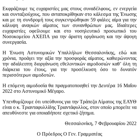
Εκφράζουμε τις ευχαριστίες μας στους συναδέλφους, εν ενεργεία
και συνταξιούχους, που ανταποκρίθηκαν στο κάλεσμα της Ένωσης
και με τη συνδρομή τους συγκεντρώθηκαν 59 φιάλες αίμα για την
κάλυψη αναγκών αίματος των συνανθρώπων μας. Ιδιαίτερες
ευχαριστίες οφείλουμε και στο νοσηλευτικό προσωπικό του
Νοσοκομείου ΑΧΕΠΑ για την άριστη οργάνωση και την άψογη
συνεργασία.
Η Ένωση Αστυνομικών Υπαλλήλων Θεσσαλονίκης, εδώ και
χρόνια, προάγει την αξία την προσφοράς αίματος, καθιερώνοντας
την αδιάλειπτη διοργάνωση εθελοντικών αιμοδοσιών καθ’ όλη τη
διάρκεια του έτους, για την προσέλκυση όσο το δυνατόν
περισσότερων αιμοδοτών.
Η επόμενη αιμοδοσία θα πραγματοποιηθεί την Δευτέρα 16 Μαΐου
2022 στο Αστυνομικό Μέγαρο.
Υπενθυμίζουμε ότι υπεύθυνος για την Τράπεζα Αίματος της ΕΑΥΘ
είναι ο κ. Τριανταφυλλίδης Τριαντάφυλλος, στον οποίο μπορείτε να
απευθύνεστε για οποιαδήποτε σχετικό ζήτημα.
Θεσσαλονίκη, 7 Φεβρουαρίου 2022
Ο Πρόεδρος Ο Γεν. Γραμματέας