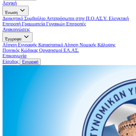
Αρχική
Ένωση
Διοικητικό Συμβούλιο
Αντιπρόσωποι στην Π.Ο.ΑΣ.Υ.
Ελεγκτική
Επιτροπή
Γραμματεία Γυναικών
Επιτροπές
Ανακοινώσεις
Έγγραφα
Αίτηση Εγγραφής
Καταστατικό
Αίτηση Νομικής Κάλυψης
Ποινικός Κώδικας
Οργανισμοί ΕΛ.ΑΣ.
Επικοινωνία
Είσοδος
Εγγραφή