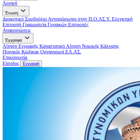
Αρχική
Ένωση
Διοικητικό Συμβούλιο
Αντιπρόσωποι στην Π.Ο.ΑΣ.Υ.
Ελεγκτική
Επιτροπή
Γραμματεία Γυναικών
Επιτροπές
Ανακοινώσεις
Έγγραφα
Αίτηση Εγγραφής
Καταστατικό
Αίτηση Νομικής Κάλυψης
Ποινικός Κώδικας
Οργανισμοί ΕΛ.ΑΣ.
Επικοινωνία
Είσοδος
Εγγραφή