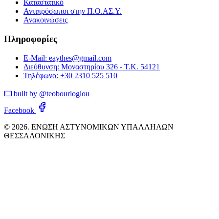
Καταστατικό
Αντιπρόσωποι στην Π.Ο.ΑΣ.Υ.
Ανακοινώσεις
Πληροφορίες
E-Mail: eaythes@gmail.com
Διεύθυνση: Μοναστηρίου 326 - Τ.Κ. 54121
Τηλέφωνο: +30 2310 525 510
⌨️ built by @teobourloglou
Facebook
© 2026. ΕΝΩΣΗ ΑΣΤΥΝΟΜΙΚΩΝ ΥΠΑΛΛΗΛΩΝ
ΘΕΣΣΑΛΟΝΙΚΗΣ