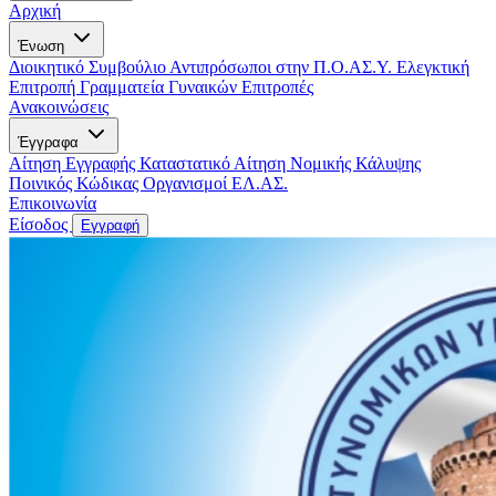
Αρχική
Ένωση
Διοικητικό Συμβούλιο
Αντιπρόσωποι στην Π.Ο.ΑΣ.Υ.
Ελεγκτική
Επιτροπή
Γραμματεία Γυναικών
Επιτροπές
Ανακοινώσεις
Έγγραφα
Αίτηση Εγγραφής
Καταστατικό
Αίτηση Νομικής Κάλυψης
Ποινικός Κώδικας
Οργανισμοί ΕΛ.ΑΣ.
Επικοινωνία
Είσοδος
Εγγραφή