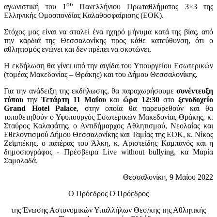
ου
αγωνιστική του 1
Πανελλήνιου Πρωταθλήματος 3×3 της
Ελληνικής Ομοσπονδίας Καλαθοσφαίρισης (ΕΟΚ).
Στόχος μας είναι να σταλεί ένα ηχηρό μήνυμα κατά της βίας, από
την καρδιά της Θεσσαλονίκης προς κάθε κατεύθυνση, ότι ο
αθλητισμός ενώνει και δεν πρέπει να σκοτώνει.
Η εκδήλωση θα γίνει υπό την αιγίδα του Υπουργείου Εσωτερικών
(τομέας Μακεδονίας – Θράκης) και του Δήμου Θεσσαλονίκης.
Για την ανάδειξη της εκδήλωσης, θα παραχωρήσουμε
συνέντευξη
τύπου
την
Τετάρτη 11 Μαΐου
και
ώρα 12:30
στο
ξενοδοχείο
Grand Hotel Palace
, στην οποία θα παρευρεθούν και θα
τοποθετηθούν ο Υφυπουργός Εσωτερικών Μακεδονίας-Θράκης, κ.
Σταύρος Καλαφάτης, ο Αντιδήμαρχος Αθλητισμού, Νεολαίας και
Εθελοντισμού Δήμου Θεσσαλονίκης και Ταμίας της ΕΟΚ, κ. Νίκος
Ζεϊμπέκης, ο πατέρας του Άλκη, κ. Αριστείδης Καμπανός και η
δημοσιογράφος - Πρέσβειρα Live without bullying, κα Μαρία
Σαμολαδά.
Θεσσαλονίκη, 9 Μαΐου 2022
Ο Πρόεδρος Ο Πρόεδρος
της Ένωσης Αστυνομικών Υπαλλήλων Θεσ/κης της Αθλητικής