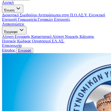
Αρχική
Ένωση
Διοικητικό Συμβούλιο
Αντιπρόσωποι στην Π.Ο.ΑΣ.Υ.
Ελεγκτική
Επιτροπή
Γραμματεία Γυναικών
Επιτροπές
Ανακοινώσεις
Έγγραφα
Αίτηση Εγγραφής
Καταστατικό
Αίτηση Νομικής Κάλυψης
Ποινικός Κώδικας
Οργανισμοί ΕΛ.ΑΣ.
Επικοινωνία
Είσοδος
Εγγραφή