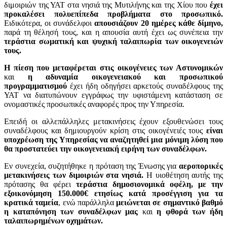
διμοιριών της ΥΑΤ στα νησιά της Μυτιλήνης και της Χίου που
έχει
προκαλέσει πολυεπίπεδα προβλήματα στο προσωπικό.
Ειδικότερα, οι συνάδελφοι
απουσιάζουν 20 ημέρες κάθε δίμηνο,
παρά τη θέλησή τους, και η απουσία αυτή έχει ως συνέπεια την
τεράστια σωματική και ψυχική ταλαιπωρία των οικογενειών
τους.
Η πίεση που μεταφέρεται στις οικογένειες των Αστυνομικών
και
η αδυναμία οικογενειακού και προσωπικού
προγραμματισμού
έχει ήδη οδηγήσει αρκετούς συναδέλφους της
ΥΑΤ να διατυπώνουν εγγράφως την υφιστάμενη κατάσταση σε
ονομαστικές προσωπικές αναφορές προς την Υπηρεσία.
Επειδή οι αλλεπάλληλες μετακινήσεις έχουν εξουθενώσει τους
συναδέλφους και δημιουργούν κρίση στις οικογένειές τους
είναι
υποχρέωση της Υπηρεσίας να αναζητηθεί μια μόνιμη λύση που
θα προστατεύει την οικογενειακή ειρήνη των συναδέλφων.
Εν συνεχεία, συζητήθηκε η πρόταση της Ένωσης για
αεροπορικές
μετακινήσεις των διμοιριών στα νησιά.
Η υιοθέτηση αυτής της
πρότασης θα φέρει
τεράστια δημοσιονομικά οφέλη, με την
εξοικονόμηση 150.000€ ετησίως κατά προσέγγιση για τα
κρατικά ταμεία
, ενώ παράλληλα
μειώνεται σε σημαντικό βαθμό
η καταπόνηση των συναδέλφων μας
και
η φθορά των ήδη
ταλαιπωρημένων οχημάτων.