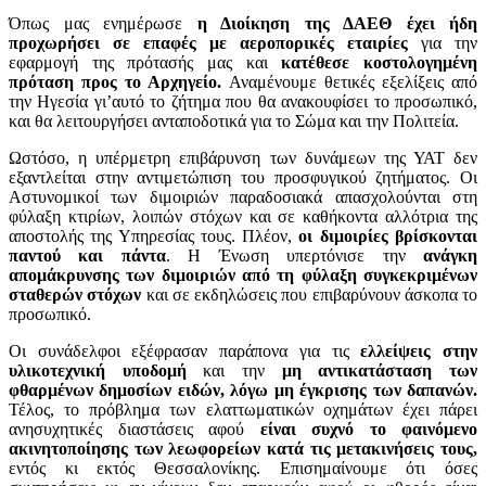
Όπως μας ενημέρωσε
η Διοίκηση της ΔΑΕΘ έχει ήδη
προχωρήσει σε επαφές με αεροπορικές εταιρίες
για την
εφαρμογή της πρότασής μας και
κατέθεσε κοστολογημένη
πρόταση προς το Αρχηγείο.
Αναμένουμε θετικές εξελίξεις από
την Ηγεσία γι’αυτό το ζήτημα που θα ανακουφίσει το προσωπικό,
και θα λειτουργήσει ανταποδοτικά για το Σώμα και την Πολιτεία.
Ωστόσο, η υπέρμετρη επιβάρυνση των δυνάμεων της ΥΑΤ δεν
εξαντλείται στην αντιμετώπιση του προσφυγικού ζητήματος. Οι
Αστυνομικοί των διμοιριών παραδοσιακά απασχολούνται στη
φύλαξη κτιρίων, λοιπών στόχων και σε καθήκοντα αλλότρια της
αποστολής της Υπηρεσίας τους. Πλέον,
οι διμοιρίες βρίσκονται
παντού και πάντα
. Η Ένωση υπερτόνισε την
ανάγκη
απομάκρυνσης των διμοιριών από τη φύλαξη συγκεκριμένων
σταθερών στόχων
και σε εκδηλώσεις που επιβαρύνουν άσκοπα το
προσωπικό.
Οι συνάδελφοι εξέφρασαν παράπονα για τις
ελλείψεις στην
υλικοτεχνική υποδομή
και την
μη αντικατάσταση των
φθαρμένων δημοσίων ειδών, λόγω μη έγκρισης των δαπανών.
Τέλος, το πρόβλημα των ελαττωματικών οχημάτων έχει πάρει
ανησυχητικές διαστάσεις αφού
είναι συχνό το φαινόμενο
ακινητοποίησης των λεωφορείων κατά τις μετακινήσεις τους,
εντός κι εκτός Θεσσαλονίκης. Επισημαίνουμε ότι όσες