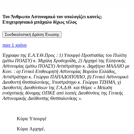
Τον Άνθρωπο Αστυνομικό τον υπολογίζει κανείς;
Επιχειρησιακό μπάχαλο δίχως τέλος
Συνδικαλιστική Δράση Ένωσης
πριν 1 χρόνο
Έγγραφο της Ε.Α.Υ.Θ.Προς : 1) Υπουργό Προστασίας του Πολίτη
(μέσω ΠΟΑΣΥ) κ. Μιχάλη Χρυσοχοΐδη, 2) Αρχηγό της Ελληνικής
Αστυνομίας (μέσω ΠΟΑΣΥ) Αντιστράτηγο κ. Δημήτριο ΜΑΛΛΙΟ με
Κοιν. : α) Γενικό Επιθεωρητή Αστυνομίας Βορείου Ελλάδος,
Αντιστράτηγο κ. Γεώργιο ΠΑΠΑΔΟΠΟΥΛΟ, β) Γενικό Αστυνομικό
Διευθυντή Θεσσαλονίκης, Υποστράτηγο κ. Γεώργιο ΤΖΗΜΑ, γ)
Διευθυντές Διευθύνσεων της Γ.Α.Δ.Θ. και Θέμα: « Μείωση
ενισχυτικής δύναμης ΟΠΚΕ από λοιπές Διευθύνσεις της Γενικής
Αστυνομικής Διεύθυνσης Θεσσαλονίκης ».
Κύριε Υπουργέ
Κύριε Αρχηγέ,