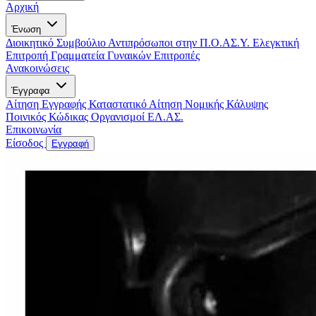
Αρχική
Ένωση
Διοικητικό Συμβούλιο
Αντιπρόσωποι στην Π.Ο.ΑΣ.Υ.
Ελεγκτική
Επιτροπή
Γραμματεία Γυναικών
Επιτροπές
Ανακοινώσεις
Έγγραφα
Αίτηση Εγγραφής
Καταστατικό
Αίτηση Νομικής Κάλυψης
Ποινικός Κώδικας
Οργανισμοί ΕΛ.ΑΣ.
Επικοινωνία
Είσοδος
Εγγραφή