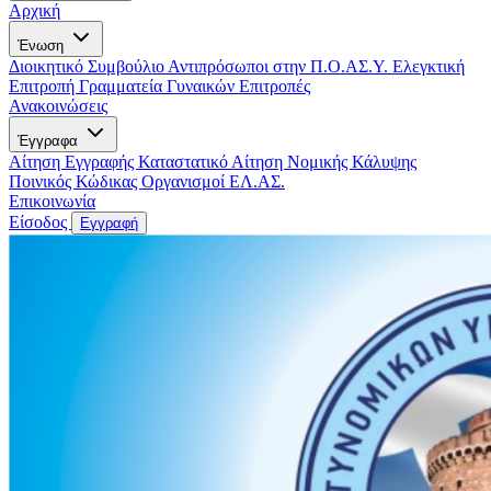
Αρχική
Ένωση
Διοικητικό Συμβούλιο
Αντιπρόσωποι στην Π.Ο.ΑΣ.Υ.
Ελεγκτική
Επιτροπή
Γραμματεία Γυναικών
Επιτροπές
Ανακοινώσεις
Έγγραφα
Αίτηση Εγγραφής
Καταστατικό
Αίτηση Νομικής Κάλυψης
Ποινικός Κώδικας
Οργανισμοί ΕΛ.ΑΣ.
Επικοινωνία
Είσοδος
Εγγραφή