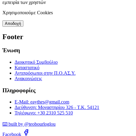
εμπειρία των χρηστών
Χρησιμοποιούμε Cookies
Αποδοχή
Footer
Ένωση
Διοικητικό Συμβούλιο
Καταστατικό
Αντιπρόσωποι στην Π.Ο.ΑΣ.Υ.
Ανακοινώσεις
Πληροφορίες
E-Mail: eaythes@gmail.com
Διεύθυνση: Μοναστηρίου 326 - Τ.Κ. 54121
Τηλέφωνο: +30 2310 525 510
⌨️ built by @teobourloglou
Facebook