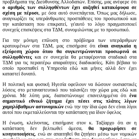
προβλήματα της Διεύθυνσης Αλλοδαπών. Επίσης, μας ανέφερε ότι
ο αριθμός των συλληφθέντων έχει αυξηθεί κατακόρυφα σε
σχέση με πέρυσι
, με όσα αυτό συνεπάγεται. Όπως μας δήλωσε,
αναγνωρίζει τις υπεράνθρωπες προσπάθειες του προσωπικού και
την κατάσταση που επικρατεί, γι'αυτό το λόγο πραγματοποιεί
συνεχείς επισκέψεις στα ΤΔΜ, συνομιλώντας με το προσωπικό.
Για την μόνιμη επίλυση στο πρόβλημα των υπεράριθμων
κρατουμένων στα ΤΔΜ, μας επισήμανε ότι
είναι αναγκαία η
εξεύρεση χώρου όπου θα συγκεντρώνονται προσωρινά οι
συλληφθέντες
και εν συνεχεία θα μεταφέρονται σταδιακά στα
ΤΔΜ για τις περαιτέρω απαραίτητες διαδικασίες. Κάτι βέβαια το
οποίο προσπαθεί η Υπηρεσία εδώ και μήνες αλλά δεν έχει
καταστεί δυνατό.
Η πολιτική και φυσική Ηγεσία οφείλουν να δώσουν ουσιαστικές
λύσεις στο μεταναστευτικό που ταλανίζει την χώρα μας εδώ και
χρόνια. Με λύπη μας, διαπιστώνουμε επανειλημμένα ότι
ένα
σημαντικό εθνικό ζήτημα έχει πέσει στις πλάτες λίγων
χαμηλόβαθμων αστυνομικών
ενώ την την ίδια ώρα δεν είναι λίγοι
αυτοί που εκμεταλλεύονται την κατάσταση για ίδιον όφελος
Η ένωση, κλείνοντας, επισήμανε στον κ. Ταξίαρχο ότι αν η
κατάσταση δεν βελτιωθεί άμεσα,
θα προχωρήσει σε
κινητοποιήσεις
, ενώ αν απαιτηθεί θα ζητήσει μέσω των νομικών