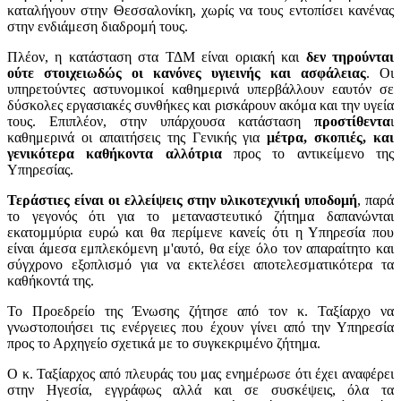
καταλήγουν στην Θεσσαλονίκη, χωρίς να τους εντοπίσει κανένας
στην ενδιάμεση διαδρομή τους.
Πλέον, η κατάσταση στα ΤΔΜ είναι οριακή και
δεν τηρούνται
ούτε στοιχειωδώς οι κανόνες υγιεινής και ασφάλειας
. Οι
υπηρετούντες αστυνομικοί καθημερινά υπερβάλλουν εαυτόν σε
δύσκολες εργασιακές συνθήκες και ρισκάρουν ακόμα και την υγεία
τους. Επιπλέον, στην υπάρχουσα κατάσταση
προστίθεντα
ι
καθημερινά οι απαιτήσεις της Γενικής για
μέτρα, σκοπιές, και
γενικότερα καθήκοντα αλλότρια
προς το αντικείμενο της
Υπηρεσίας.
Τεράστιες είναι οι ελλείψεις στην υλικοτεχνική υποδομή
, παρά
το γεγονός ότι για το μεταναστευτικό ζήτημα δαπανώνται
εκατομμύρια ευρώ και θα περίμενε κανείς ότι η Υπηρεσία που
είναι άμεσα εμπλεκόμενη μ'αυτό, θα είχε όλο τον απαραίτητο και
σύγχρονο εξοπλισμό για να εκτελέσει αποτελεσματικότερα τα
καθήκοντά της.
Το Προεδρείο της Ένωσης ζήτησε από τον κ. Ταξίαρχο να
γνωστοποιήσει τις ενέργειες που έχουν γίνει από την Υπηρεσία
προς το Αρχηγείο σχετικά με το συγκεκριμένο ζήτημα.
Ο κ. Ταξίαρχος από πλευράς του μας ενημέρωσε ότι έχει αναφέρει
στην Ηγεσία, εγγράφως αλλά και σε συσκέψεις, όλα τα