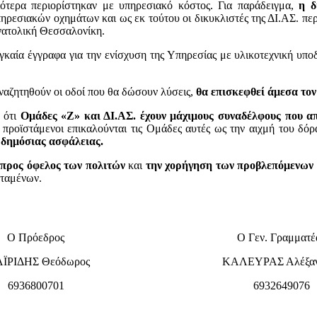
αιότερα περιορίστηκαν με υπηρεσιακό κόστος. Για παράδειγμα,
η δ
ρεσιακών οχημάτων και ως εκ τούτου οι δικυκλιστές της ΔΙ.ΑΣ. περ
Ανατολική Θεσσαλονίκη.
ναγκαία έγγραφα για την ενίσχυση της Υπηρεσίας με υλικοτεχνική υ
ναζητηθούν οι οδοί που θα δώσουν λύσεις,
θα επισκεφθεί άμεσα το
ε ότι
Ομάδες «Ζ» και ΔΙ.ΑΣ. έχουν μάχιμους συναδέλφους που α
ι προϊστάμενοι επικαλούνται τις Ομάδες αυτές ως την αιχμή του δό
 δημόσιας ασφάλειας.
ς προς όφελος των πολιτών
και
την χορήγηση των προβλεπόμενων 
σταμένων.
Ο Πρόεδρος
Ο Γεν. Γραμματέ
ΪΡΙΔΗΣ Θεόδωρος
ΚΑΛΕΥΡΑΣ Αλέξαν
6936800701
6932649076