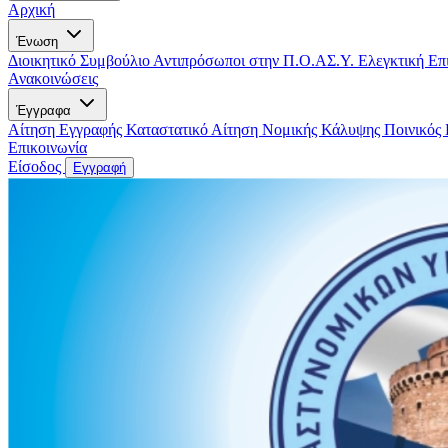
Αρχική
Ένωση
Διοικητικό Συμβούλιο
Αντιπρόσωποι στην Π.Ο.ΑΣ.Υ.
Ελεγκτική Επ
Ανακοινώσεις
Έγγραφα
Αίτηση Εγγραφής
Καταστατικό
Αίτηση Νομικής Κάλυψης
Ποινικός
Επικοινωνία
Είσοδος
Εγγραφή