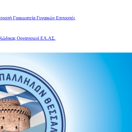
ιτροπή
Γραμματεία Γυναικών
Επιτροπές
 Κώδικας
Οργανισμοί ΕΛ.ΑΣ.