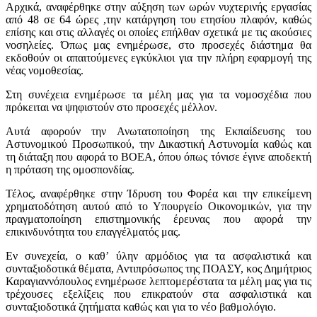
Αρχικά, αναφέρθηκε στην αύξηση των ωρών νυχτερινής εργασίας
από 48 σε 64 ώρες ,την κατάργηση του ετησίου πλαφόν, καθώς
επίσης και στις αλλαγές οι οποίες επήλθαν σχετικά με τις ακούσιες
νοσηλείες. Όπως μας ενημέρωσε, στο προσεχές διάστημα θα
εκδοθούν οι απαιτούμενες εγκύκλιοι για την πλήρη εφαρμογή της
νέας νομοθεσίας.
Στη συνέχεια ενημέρωσε τα μέλη μας για τα νομοσχέδια που
πρόκειται να ψηφιστούν στο προσεχές μέλλον.
Αυτά αφορούν την Ανωτατοποίηση της Εκπαίδευσης του
Αστυνομικού Προσωπικού, την Δικαστική Αστυνομία καθώς και
τη διάταξη που αφορά το ΒΟΕΑ, όπου όπως τόνισε έγινε αποδεκτή
η πρόταση της ομοσπονδίας.
Τέλος, αναφέρθηκε στην Ίδρυση του Φορέα και την επικείμενη
χρηματοδότηση αυτού από το Υπουργείο Οικονομικών, για την
πραγματοποίηση επιστημονικής έρευνας που αφορά την
επικινδυνότητα του επαγγέλματός μας.
Εν συνεχεία, ο καθ’ ύλην αρμόδιος για τα ασφαλιστικά και
συνταξιοδοτικά θέματα, Αντιπρόσωπος της ΠΟΑΣΥ, κος Δημήτριος
Καραγιαννόπουλος ενημέρωσε λεπτομερέστατα τα μέλη μας για τις
τρέχουσες εξελίξεις που επικρατούν στα ασφαλιστικά και
συνταξιοδοτικά ζητήματα καθώς και για το νέο βαθμολόγιο.