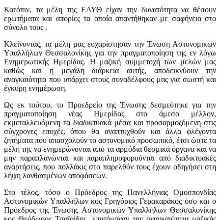
Κατόπιν, τα μέλη της ΕΑΥΘ είχαν την δυνατότητα να θέσουν
ερωτήματα και απορίες τα οποία απαντήθηκαν με σαφήνεια στο
σύνολο τους .
Κλείνοντας, τα μέλη μας ευχαρίστησαν την Ένωση Αστυνομικών
Υπαλλήλων Θεσσαλονίκης για την πραγματοποίηση της εν λόγω
Ενημερωτικής Ημερίδας. Η μαζική συμμετοχή των μελών μας
καθώς και η μεγάλη διάρκεια αυτής, αποδεικνύουν την
αναγκαιότητα που υπάρχει στους συναδέλφους μας για σωστή και
έγκυρη ενημέρωση.
Ως εκ τούτου, το Προεδρείο της Ένωσης δεσμεύτηκε για την
πραγματοποίηση νέας Ημερίδας στο άμεσο μέλλον,
εκμεταλλευόμενη τα διαδικτυακά μέσα και προσαρμοζόμενη στις
σύγχρονες εποχές, όπου θα αναπτυχθούν και άλλα φλέγοντα
ζητήματα που απασχολούν το αστυνομικό προσωπικό, έτσι ώστε τα
μέλη της να ενημερώνονται από τα αρμόδια θεσμικά όργανα και να
μην παραπλανώνται και παραπληροφορούνται από διαδικτυακές
αναρτήσεις, που πολλάκις στο παρελθόν τους έχουν οδηγήσει στη
λήψη λανθασμένων αποφάσεων.
Στο τέλος, τόσο ο Πρόεδρος της Πανελλήνιας Ομοσπονδίας
Αστυνομικών Υπαλλήλων κος Γρηγόριος Γερακαράκος όσο και ο
Πρόεδρος της Ένωσης Αστυνομικών Υπαλλήλων Θεσσαλονίκης
κος Θεόδωρος Τσαϊρίδης, επισήμαναν την αναγκαιότητα μαζικής