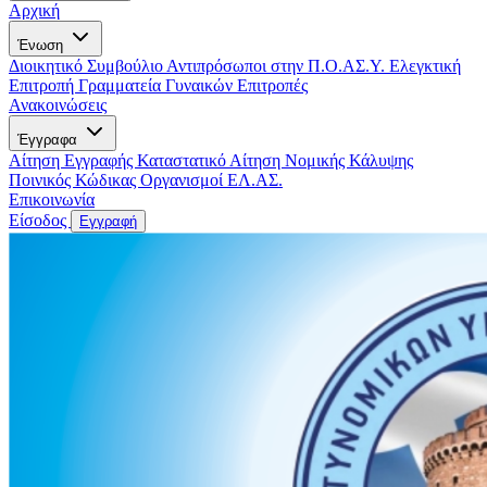
Αρχική
Ένωση
Διοικητικό Συμβούλιο
Αντιπρόσωποι στην Π.Ο.ΑΣ.Υ.
Ελεγκτική
Επιτροπή
Γραμματεία Γυναικών
Επιτροπές
Ανακοινώσεις
Έγγραφα
Αίτηση Εγγραφής
Καταστατικό
Αίτηση Νομικής Κάλυψης
Ποινικός Κώδικας
Οργανισμοί ΕΛ.ΑΣ.
Επικοινωνία
Είσοδος
Εγγραφή