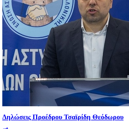
Δηλώσεις Προέδρου Τσαϊρίδη Θεόδωρου