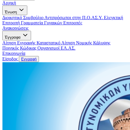
Αρχική
Ένωση
Διοικητικό Συμβούλιο
Αντιπρόσωποι στην Π.Ο.ΑΣ.Υ.
Ελεγκτική
Επιτροπή
Γραμματεία Γυναικών
Επιτροπές
Ανακοινώσεις
Έγγραφα
Αίτηση Εγγραφής
Καταστατικό
Αίτηση Νομικής Κάλυψης
Ποινικός Κώδικας
Οργανισμοί ΕΛ.ΑΣ.
Επικοινωνία
Είσοδος
Εγγραφή