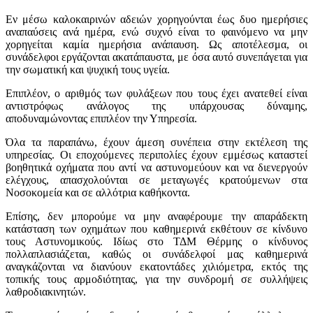
Εν μέσω καλοκαιρινών αδειών χορηγούνται έως δυο ημερήσιες
αναπαύσεις ανά ημέρα, ενώ συχνό είναι το φαινόμενο να μην
χορηγείται καμία ημερήσια ανάπαυση. Ως αποτέλεσμα, οι
συνάδελφοι εργάζονται ακατάπαυστα, με όσα αυτό συνεπάγεται για
την σωματική και ψυχική τους υγεία.
Επιπλέον, ο αριθμός των φυλάξεων που τους έχει ανατεθεί είναι
αντιστρόφως ανάλογος της υπάρχουσας δύναμης,
αποδυναμώνοντας επιπλέον την Υπηρεσία.
Όλα τα παραπάνω, έχουν άμεση συνέπεια στην εκτέλεση της
υπηρεσίας. Οι εποχούμενες περιπολίες έχουν εμμέσως καταστεί
βοηθητικά οχήματα που αντί να αστυνομεύουν και να διενεργούν
ελέγχους, απασχολούνται σε μεταγωγές κρατούμενων στα
Νοσοκομεία και σε αλλότρια καθήκοντα.
Επίσης, δεν μπορούμε να μην αναφέρουμε την απαράδεκτη
κατάσταση των οχημάτων που καθημερινά εκθέτουν σε κίνδυνο
τους Αστυνομικούς. Ιδίως στο ΤΔΜ Θέρμης ο κίνδυνος
πολλαπλασιάζεται, καθώς οι συνάδελφοί μας καθημερινά
αναγκάζονται να διανύουν εκατοντάδες χιλιόμετρα, εκτός της
τοπικής τους αρμοδιότητας, για την συνδρομή σε συλλήψεις
λαθροδιακινητών.