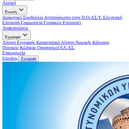
Αρχική
Ένωση
Διοικητικό Συμβούλιο
Αντιπρόσωποι στην Π.Ο.ΑΣ.Υ.
Ελεγκτική
Επιτροπή
Γραμματεία Γυναικών
Επιτροπές
Ανακοινώσεις
Έγγραφα
Αίτηση Εγγραφής
Καταστατικό
Αίτηση Νομικής Κάλυψης
Ποινικός Κώδικας
Οργανισμοί ΕΛ.ΑΣ.
Επικοινωνία
Είσοδος
Εγγραφή