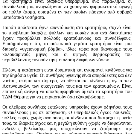
Τα κρατητήρια είναι διαρκώς υπεράριθμα, ενώ παράλληλα, οι
συνάδελφοί μας αναγκάζονται να χορηγούν φαρμακευτική αγωγή
σε πολλά άτομα, ορισμένα εν των οποίων πάσχουν από σοβαρά
μεταδοτικά νοσήματα.
Παρότι πρόσφατα έγινε απεντόμωση στα κρατητήρια, συχνό είναι
το πρόβλημα ύπαρξης ψύλλων και κοριών που ανά διαστήματα
έχουν προσβάλλει πολλούς κρατούμενους και συναδέλφους.
Επισημαίνουμε ότι, τα ασφυκτικά γεμάτα κρατητήρια είναι μια
διαρκής «υγειονομική βόμβα», ιδίως τώρα που διανύουμε τους
καλοκαιρινούς μήνες και οι υψηλές θερμοκρασίες του
περιβάλλοντος ευνοούν την μετάδοση διαφόρων νόσων.
Πλέον, η κατάσταση είναι δραματική και εγκυμονεί κινδύνους για
την δημόσια υγεία. Οι συνθήκες υγιεινής είναι απαράδεκτες και δεν
νοείται, ακόμα και σήμερα, να τίθεται σε κίνδυνο η υγεία των
Αστυνομικών, των οικογενειών τους και των κρατουμένων. Είναι
επιτακτική ανάγκη να αποσυμφορηθούν άμεσα τα κρατητήρια του
ΤΔΜ Θέρμης για να μετριαστούν όσα εξακριβώσαμε.
Οι ολέθριες συνθήκες εκτέλεσης υπηρεσίας έχουν οδηγήσει τους
συναδέλφους μας σε απόγνωση. Ο υπερβολικός όγκος δουλειάς,
πολλές φορές χωρίς ανάπαυση, οι κίνδυνοι που διατρέχει η υγεία
τους, το διαρκές άγχος και η μεγάλη ευθύνη -χωρίς να διαφαίνονται
ενδείξεις βελτίωσης- μας υποχρεώνουν να ζητήσουμε την
παρέμβασή σας. Ωστόσο, αν σε σύντομο χρονικό διάστημα, δεν