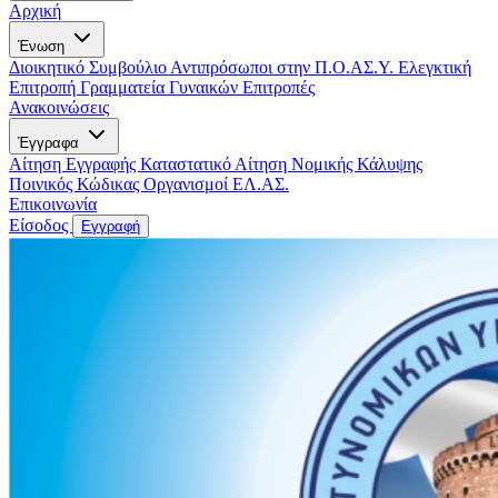
Αρχική
Ένωση
Διοικητικό Συμβούλιο
Αντιπρόσωποι στην Π.Ο.ΑΣ.Υ.
Ελεγκτική
Επιτροπή
Γραμματεία Γυναικών
Επιτροπές
Ανακοινώσεις
Έγγραφα
Αίτηση Εγγραφής
Καταστατικό
Αίτηση Νομικής Κάλυψης
Ποινικός Κώδικας
Οργανισμοί ΕΛ.ΑΣ.
Επικοινωνία
Είσοδος
Εγγραφή