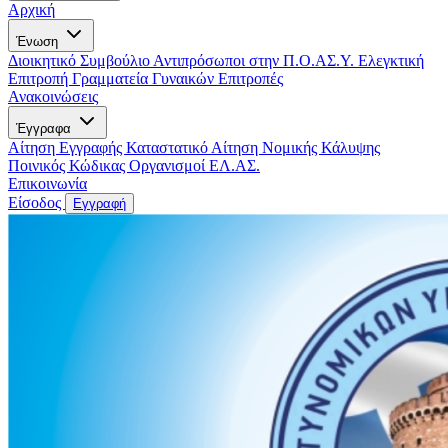
Αρχική
Ένωση
Διοικητικό Συμβούλιο
Αντιπρόσωποι στην Π.Ο.ΑΣ.Υ.
Ελεγκτική
Επιτροπή
Γραμματεία Γυναικών
Επιτροπές
Ανακοινώσεις
Έγγραφα
Αίτηση Εγγραφής
Καταστατικό
Αίτηση Νομικής Κάλυψης
Ποινικός Κώδικας
Οργανισμοί ΕΛ.ΑΣ.
Επικοινωνία
Είσοδος
Εγγραφή