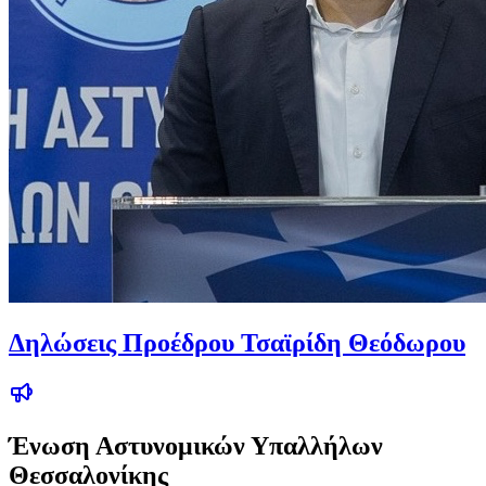
Δηλώσεις Προέδρου Τσαϊρίδη Θεόδωρου
Ένωση Αστυνομικών Υπαλλήλων
Θεσσαλονίκης