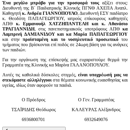
Ένα μεγάλο μπράβο για την προσφορά τους
αξίζει στους:
Διευθυντή της Β΄ Παιδιατρικής Κλινικής ΠΓΝΘ ΑΧΕΠΑ Αναπλ.
Καθηγητή
κ. Ανδρέα ΓΙΑΝΝΟΠΟΥΛΟ
, Διευθυντή ΕΣΥ παιδίατρο
κ. Θεοδότη ΠΑΠΑΓΕΩΡΓΙΟΥ, ιατρούς επίκουρους καθηγητές
ΑΠΘ
κ. Εμμανουήλ ΧΑΤΖΗΠΑΝΤΕΛΗ και κ. Αθανάσιο
ΤΡΑΓΙΑΝΝΙΔΗ
, στις πανεπιστημιακούς υποτρόφους ΑΠΘ
κα
Λαμπρινή ΔΑΜΙΑΝΙΔΟΥ και κα Μαρία ΠΑΠΑΓΕΩΡΓΙΟΥ
και στην
προϊσταμένη και το νοσηλευτικό προσωπικό
του
τμήματος που βρίσκονται επί ποδός σε 24ωρη βάση για τις ανάγκες
των παιδιών.
Για την οργάνωση της επίσκεψής μας ευχαριστούμε θερμά την
Γραμματέα της Κλινικής κα Μαρίνα ΓΑΛΑΝΟΠΟΥΛΟΥ.
Αυτές τις καθολικά δύσκολες στιγμές,
είναι υποχρέωσή μας να
στεκόμαστε αλληλέγγυοι
στα θέματα κοινωνικής ευαισθησίας και
υγείας, ιδίως όταν αφορούν τα παιδιά.
Ο Πρόεδρος
Ο Γεν. Γραμματέας
ΤΣΑΪΡΙΔΗΣ Θεόδωρος
ΚΑΛΕΥΡΑΣ Αλέξανδρος
6936800701
6932649076