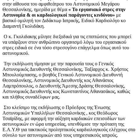
στην αίθουσα του αμφιθεάτρου του Αστυνομικού Μεγάρου
Θεσσαλονίκης, ημερίδα με θέμα
« Το εργασιακό στρες στην
Αστυνομία & οι καρδιολογικοί παράγοντες κινδύνου»
με
βασικό ομιλητή τον Διδάκτωρ Ιατρικής, Ειδικό Καρδιολόγο κο
Διαμαντή Γκολιδάκη.
Ο κ. Γκολιδακης μίλησε διεξοδικά για τις επιπτώσεις που μπορεί
να υπάρξουν στον ανθρώπινο οργανισμό λόγω του εργασιακού
στρες ειδικά σε ένα τόσο στρεσογόνο επάγγελμα όπως αυτό του
αστυνομικού.
Την εκδήλωση τίμησαν με την παρουσία τους ο Γενικός
Αστυνομικός Διευθυντής Θεσσαλονίκης, Ταξίαρχος κ. Χρήστος
Μπουλούμπασης, ο βοηθός Γενικού Αστυνομικού Διευθυντή
Θεσσαλονίκης, Αστυνομικός Διευθυντής κος Αθανάσιος
Λαμπρόπουλος, ο Διευθυντής Άμεσης Δράσης Θεσσαλονίκης,
Αστυνομικός Διευθυντής κος Κωνσταντίνος Αθανασάκος, καθώς
και πλήθος συναδέλφων μας.
Στο κλείσιμο της εκδήλωσης ο Πρόεδρος της Ένωσης
Αστυνομικών Υπαλλήλων Θεσσαλονίκης , κος Θεόδωρος
Τσαϊρίδης, με αφορμή την αύξηση καρδιακών επεισοδίων των
αστυνομικών εν ώρα υπηρεσίας, υπενθύμισε την πρόταση της
Ε.Α.Υ.Θ για τακτικούς προληπτικούς καρδιολογικούς ελέγχους στο
σύνολο των αστυνομικών από τους υπηρεσιακούς ιατρούς.