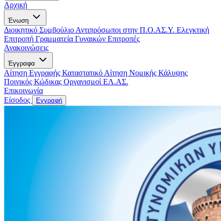
Αρχική
Ένωση
Διοικητικό Συμβούλιο
Αντιπρόσωποι στην Π.Ο.ΑΣ.Υ.
Ελεγκτική
Επιτροπή
Γραμματεία Γυναικών
Επιτροπές
Ανακοινώσεις
Έγγραφα
Αίτηση Εγγραφής
Καταστατικό
Αίτηση Νομικής Κάλυψης
Ποινικός Κώδικας
Οργανισμοί ΕΛ.ΑΣ.
Επικοινωνία
Είσοδος
Εγγραφή