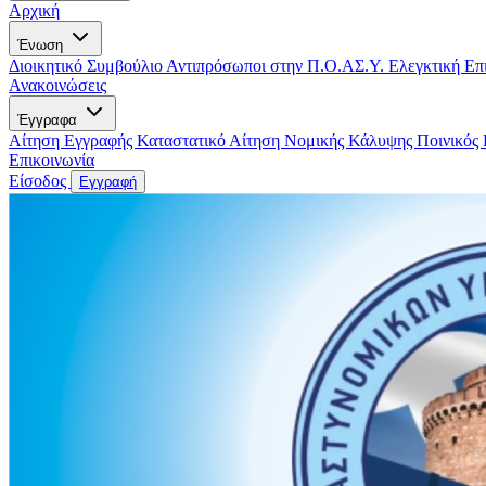
Αρχική
Ένωση
Διοικητικό Συμβούλιο
Αντιπρόσωποι στην Π.Ο.ΑΣ.Υ.
Ελεγκτική Επ
Ανακοινώσεις
Έγγραφα
Αίτηση Εγγραφής
Καταστατικό
Αίτηση Νομικής Κάλυψης
Ποινικός
Επικοινωνία
Είσοδος
Εγγραφή