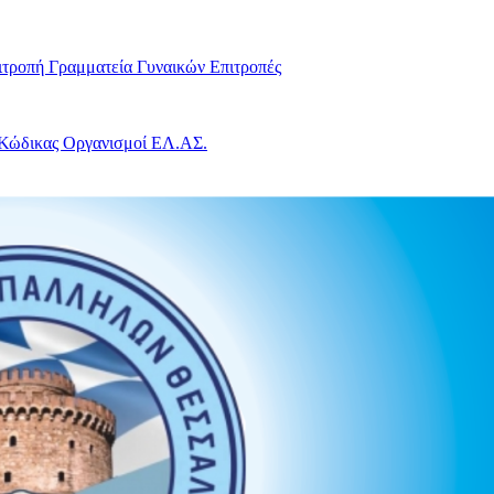
ιτροπή
Γραμματεία Γυναικών
Επιτροπές
 Κώδικας
Οργανισμοί ΕΛ.ΑΣ.