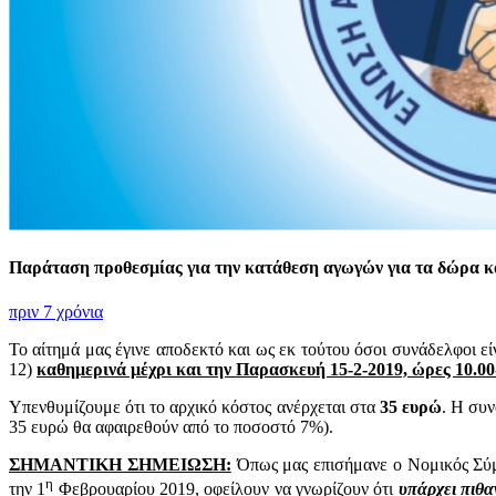
Παράταση προθεσμίας για την κατάθεση αγωγών για τα δώρα κα
πριν 7 χρόνια
Το αίτημά μας έγινε αποδεκτό και ως εκ τούτου όσοι συνάδελφοι ε
12)
καθημερινά μέχρι και την Παρασκευή 15-2-2019, ώρες 10.00-
Υπενθυμίζουμε ότι το αρχικό κόστος ανέρχεται στα
35 ευρώ
. Η συν
35 ευρώ θα αφαιρεθούν από το ποσοστό 7%).
ΣΗΜΑΝΤΙΚΗ ΣΗΜΕΙΩΣΗ:
Όπως μας επισήμανε ο Νομικός Σύμ
η
την 1
Φεβρουαρίου 2019, οφείλουν να γνωρίζουν ότι
υπάρχει πιθ