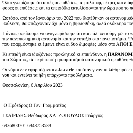
Όλοι γνωρίζουμε ότι αυτές οι επιθέσεις με μολότοφ, πέτρες και δι
φορές οι επιθέσεις και τα επεισόδια εκτυλίσσονται την ώρα που το π
Ωστόσο, από τον Ιανουάριο του 2022 που διατέθηκαν οι αστυνομικές 
βούληση, θα φτιάχνονταν όχι μόνο η βιβλιοθήκη, αλλά ολόκληρο πα
Πάντως οφείλουμε να αναγνωρίσουμε ότι και πάλι λειτούργησε το
«
την πανεπιστημιακή αστυνομία και την ευταξία στα πανεπιστήμια. Ψ
που εφαρμόστηκε κι έμεινε είναι οι δυο διμοιρίες μέσα στο ΑΠΘ!
Ε
Κι επειδή είναι ιδιαζόντως προκλητικό κι επικίνδυνο, η
ΠΑΡΑΝΟΜΗ
του Σώματος, σε περίπτωση τραυματισμού αστυνομικού η ευθύνη θ
Οι νόμοι δεν εφαρμόζονται
a-la-carte
και όταν γίνονται λάθη πρέπε
νου
και εντείνει τα ήδη υπάρχοντα προβλήματα.
Θεσσαλονίκη, 6 Απριλίου 2023
Ο Πρόεδρος Ο Γεν. Γραμματέας
ΤΣΑΪΡΙΔΗΣ Θεόδωρος ΧΑΤΖΟΠΟΥΛΟΣ Γεώργιος
6936800701 6948753589