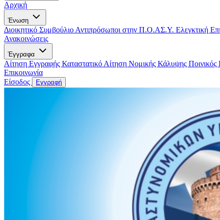
Αρχική
Ένωση
Διοικητικό Συμβούλιο
Αντιπρόσωποι στην Π.Ο.ΑΣ.Υ.
Ελεγκτική Επ
Ανακοινώσεις
Έγγραφα
Αίτηση Εγγραφής
Καταστατικό
Αίτηση Νομικής Κάλυψης
Ποινικός
Επικοινωνία
Είσοδος
Εγγραφή