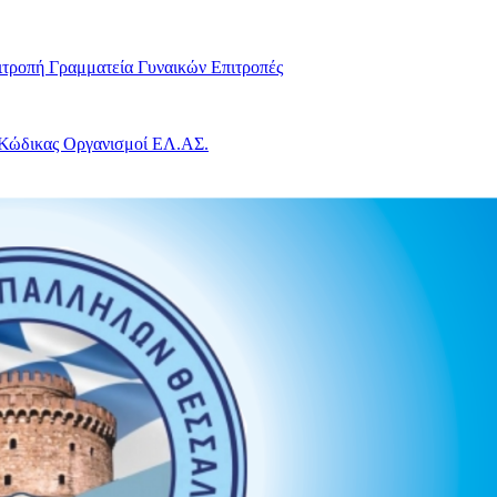
ιτροπή
Γραμματεία Γυναικών
Επιτροπές
 Κώδικας
Οργανισμοί ΕΛ.ΑΣ.