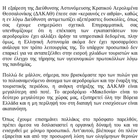
Η εξαίρεση της Διεύθυνσης Αστυνόμευσης Κρατικού Αερολιμένα
Θεσσαλονίκης (ΔΑΚΑΘ) έπεσε σαν «κεραυνός εν αιθρία», καθώς
η εν λόγω Διεύθυνση αντιμετωπίζει αξεπέραστες δυσκολίες, όπως
σας έχουμε ενημερώσει σχετικά. Επιγραμματικά, σας
υπενθυμίζουμε ότι η επέκταση των εγκαταστάσεων του
αεροδρομίου έχει αλλάξει άρδην
τα υπηρεσιακά δεδομένα, πλην
όμως, η Ελληνική Αστυνομία ακόμα δεν έχει προσαρμόσει
ανάλογα τον τρόπο λειτουργίας της. Το υπάρχον προσωπικό δεν
επαρκεί για να ανταπεξέλθει στην εισροή χιλιάδων τουριστών και
στον έλεγχο της τήρησης των υγειονομικών πρωτοκόλλων λόγω
της πανδημίας.
Πολλώ δε μάλλον, σήμερα, που βρισκόμαστε προ των πυλών για
το πολυαναμενόμενο άνοιγμα των αεροδρομίων και την έναρξη της
τουριστικής περιόδου, η ανάγκη στήριξης της ΔΑΚΑΘ είναι
μεγαλύτερη από ποτέ. Το αεροδρόμιο «Μακεδονία» είναι το
δεύτερο μεγαλύτερο της χώρας μας, εξυπηρετεί όλη την Βόρεια
Ελλάδα και η μη περίληψή του στη διαταγή των ενισχύσεων είναι
ακατανόητη.
Όπως έχουμε επισημάνει πολλάκις στο πρόσφατο παρελθόν,
πρέπει άμεσα να διπλασιαστεί η οργανική δύναμή του και να
ενισχυθεί με μόνιμο προσωπικό. Αντ’αυτού, βλέπουμε ότι πλέον
εξαιρείται και από την προσωρινή λύση των ολιγόμηνων θερινών