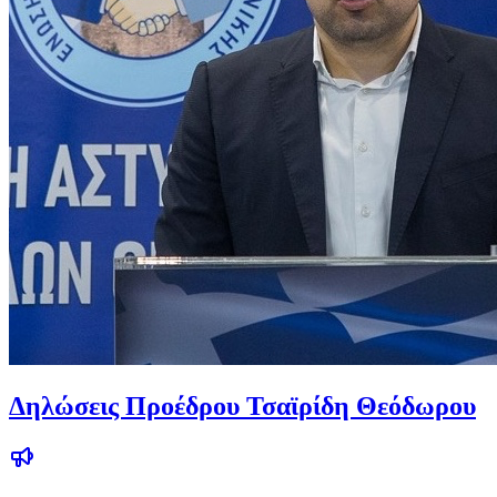
Δηλώσεις Προέδρου Τσαϊρίδη Θεόδωρου