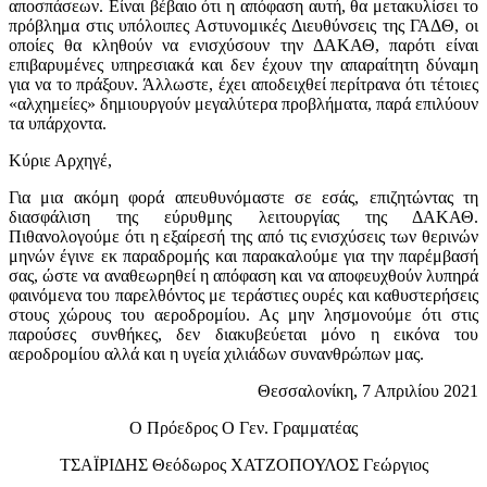
αποσπάσεων. Είναι βέβαιο ότι η απόφαση αυτή, θα μετακυλίσει το
πρόβλημα στις υπόλοιπες Αστυνομικές Διευθύνσεις της ΓΑΔΘ, οι
οποίες θα κληθούν να ενισχύσουν την ΔΑΚΑΘ, παρότι είναι
επιβαρυμένες υπηρεσιακά και δεν έχουν την απαραίτητη δύναμη
για να το πράξουν. Άλλωστε, έχει αποδειχθεί περίτρανα ότι τέτοιες
«αλχημείες» δημιουργούν μεγαλύτερα προβλήματα, παρά επιλύουν
τα υπάρχοντα.
Κύριε
Αρχηγέ,
Για μια ακόμη φορά απευθυνόμαστε σε εσάς, επιζητώντας τη
διασφάλιση της εύρυθμης λειτουργίας της ΔΑΚΑΘ.
Πιθανολογούμε ότι η εξαίρεσή της από τις ενισχύσεις των θερινών
μηνών έγινε εκ παραδρομής και παρακαλούμε για την παρέμβασή
σας, ώστε να αναθεωρηθεί η απόφαση και να αποφευχθούν λυπηρά
φαινόμενα του παρελθόντος με τεράστιες ουρές και καθυστερήσεις
στους χώρους του αεροδρομίου. Ας μην λησμονούμε ότι στις
παρούσες συνθήκες, δεν διακυβεύεται μόνο η εικόνα του
αεροδρομίου αλλά και η υγεία χιλιάδων συνανθρώπων μας.
Θεσσαλονίκη, 7 Απριλίου 2021
Ο Πρόεδρος Ο Γεν. Γραμματέας
ΤΣΑΪΡΙΔΗΣ Θεόδωρος ΧΑΤΖΟΠΟΥΛΟΣ Γεώργιος