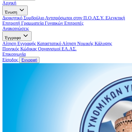
Αρχική
Ένωση
Διοικητικό Συμβούλιο
Αντιπρόσωποι στην Π.Ο.ΑΣ.Υ.
Ελεγκτική
Επιτροπή
Γραμματεία Γυναικών
Επιτροπές
Ανακοινώσεις
Έγγραφα
Αίτηση Εγγραφής
Καταστατικό
Αίτηση Νομικής Κάλυψης
Ποινικός Κώδικας
Οργανισμοί ΕΛ.ΑΣ.
Επικοινωνία
Είσοδος
Εγγραφή