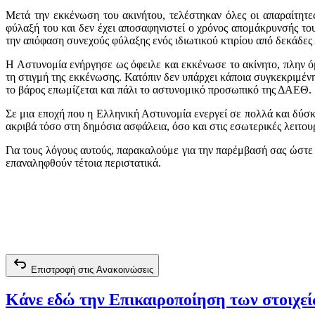
Μετά την εκκένωση του ακινήτου, τελέστηκαν όλες οι απαραίτητε
φύλαξή του και δεν έχει αποσαφηνιστεί ο χρόνος απομάκρυνσής το
την απόφαση συνεχούς φύλαξης ενός ιδιωτικού κτιρίου από δεκάδες
Η Αστυνομία ενήργησε ως όφειλε και εκκένωσε το ακίνητο, πλην όμ
τη στιγμή της εκκένωσης. Κατόπιν δεν υπάρχει κάποια συγκεκριμένη
το βάρος επωμίζεται και πάλι το αστυνομικό προσωπικό της ΔΑΕΘ.
Σε μια εποχή που η Ελληνική Αστυνομία ενεργεί σε πολλά και δύσ
ακριβά τόσο στη δημόσια ασφάλεια, όσο και στις εσωτερικές λειτο
Για τους λόγους αυτούς, παρακαλούμε για την παρέμβασή σας ώστε 
επαναληφθούν τέτοια περιστατικά.
Επιστροφή στις Ανακοινώσεις
Κάνε εδώ την Επικαιροποίηση των στοιχε