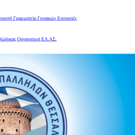
ιτροπή
Γραμματεία Γυναικών
Επιτροπές
 Κώδικας
Οργανισμοί ΕΛ.ΑΣ.