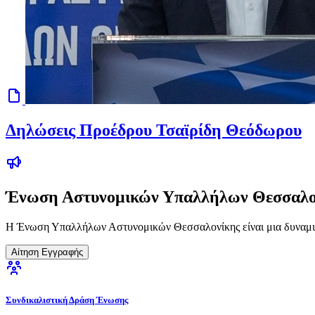
Δηλώσεις Προέδρου Τσαϊρίδη Θεόδωρου
Ένωση Αστυνομικών Υπαλλήλων Θεσσαλο
Η Ένωση Υπαλλήλων Αστυνομικών Θεσσαλονίκης είναι μια δυναμικ
Αίτηση Εγγραφής
Συνδικαλιστική Δράση Ένωσης