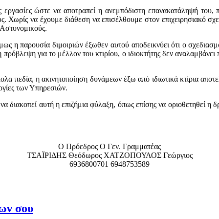
ς εργασίες ώστε να αποτραπεί η ανεμπόδιστη επανακατάληψή του, 
υς. Χωρίς να έχουμε διάθεση να επισέλθουμε στον επιχειρησιακό σχε
 Αστυνομικούς.
ως η παρουσία διμοιριών έξωθεν αυτού αποδεικνύει ότι ο σχεδιασμό
 πρόβλεψη για το μέλλον του κτιρίου, ο ιδιοκτήτης δεν αναλαμβάνει π
κολα πεδία, η ακινητοποίηση δυνάμεων έξω από ιδιωτικά κτίρια αποτ
υργίες των Υπηρεσιών.
να διακοπεί αυτή η επιζήμια φύλαξη, όπως επίσης να οριοθετηθεί η
Ο Πρόεδρος Ο Γεν. Γραμματέας
ΤΣΑΪΡΙΔΗΣ Θεόδωρος ΧΑΤΖΟΠΟΥΛΟΣ Γεώργιος
6936800701 6948753589
ίων σου