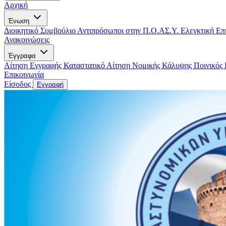
Αρχική
Ένωση
Διοικητικό Συμβούλιο
Αντιπρόσωποι στην Π.Ο.ΑΣ.Υ.
Ελεγκτική Επ
Ανακοινώσεις
Έγγραφα
Αίτηση Εγγραφής
Καταστατικό
Αίτηση Νομικής Κάλυψης
Ποινικός
Επικοινωνία
Είσοδος
Εγγραφή