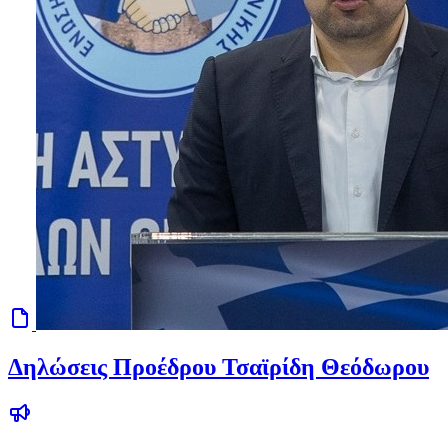
Δηλώσεις Προέδρου Τσαϊρίδη Θεόδωρου