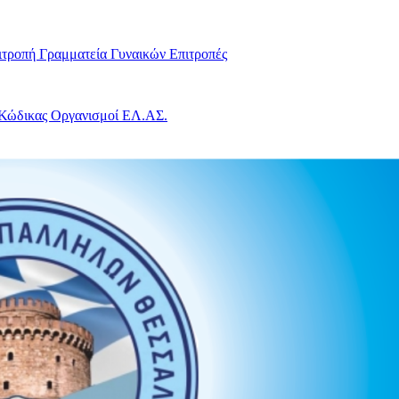
ιτροπή
Γραμματεία Γυναικών
Επιτροπές
 Κώδικας
Οργανισμοί ΕΛ.ΑΣ.