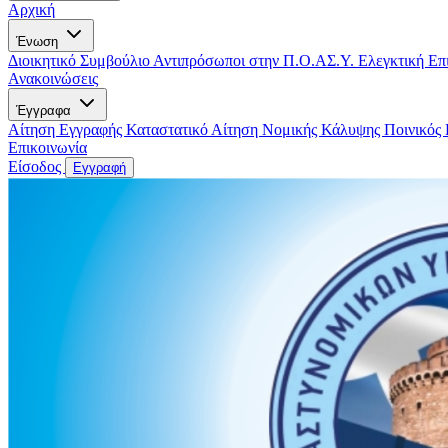
Αρχική
Ένωση
Διοικητικό Συμβούλιο
Αντιπρόσωποι στην Π.Ο.ΑΣ.Υ.
Ελεγκτική Επ
Ανακοινώσεις
Έγγραφα
Αίτηση Εγγραφής
Καταστατικό
Αίτηση Νομικής Κάλυψης
Ποινικός
Επικοινωνία
Είσοδος
Εγγραφή