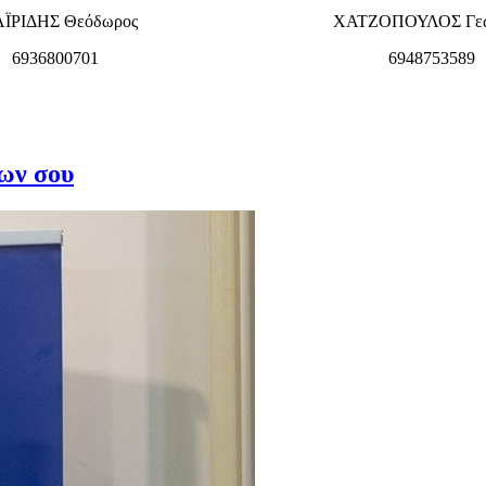
ΪΡΙΔΗΣ Θεόδωρος
ΧΑΤΖΟΠΟΥΛΟΣ Γεώ
6936800701
6948753589
ίων σου