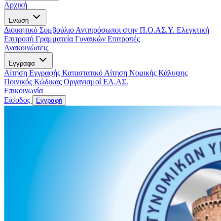
Αρχική
Ένωση
Διοικητικό Συμβούλιο
Αντιπρόσωποι στην Π.Ο.ΑΣ.Υ.
Ελεγκτική
Επιτροπή
Γραμματεία Γυναικών
Επιτροπές
Ανακοινώσεις
Έγγραφα
Αίτηση Εγγραφής
Καταστατικό
Αίτηση Νομικής Κάλυψης
Ποινικός Κώδικας
Οργανισμοί ΕΛ.ΑΣ.
Επικοινωνία
Είσοδος
Εγγραφή