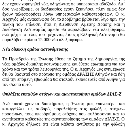
δεν έχουν χορηγηθεί νέα, οδηγώντας σε υπηρεσιακό αδιέξοδο. Απ’
όσο γνωρίζουμε, οι διαδικασίες έχουν ξεκινήσει, πλην όμως δεν
έχουν τελεσφορήσει λόγω υπηρεσιακών καθυστερήσεων. Ο κ.
Αρχηγός μάς ανακοίνωσε ότι το πρόβλημα βρίσκεται λίγο πριν την
τελική του επίλυση, ήτοι η Διεύθυνση Άμεσης Δράσης και η
Διεύθυνση Αστυνομίας άμεσα θα παραλάβουν νέα αλεξίσφαιρα,
ενώ μέχρι το τέλος του τρέχοντος έτους η Ελληνική Αστυνομία θα
παραλάβει περίπου 15.000 νέα αλεξίσφαιρα.
Νέα δίκυκλη ομάδα αστυνόμευσης
Το Προεδρείο της Ένωσης έθεσε το ζήτημα της δημιουργίας της
νέας ομάδας δίκυκλης αστυνόμευσης και έθεσε ερωτήματα για τον
χρόνο και τον τρόπο λειτουργίας της. Ο κ. Αρχηγός μας ενημέρωσε
ότι θα βασιστεί στο πρότυπο της ομάδας ΔΡΑΣΗΣ Αθηνών και ήδη
από την επόμενη εβδομάδα θα σταλούν εκπαιδευτές από Αθήνα για
τον σκοπό αυτό.
Φυλάξεις ευπαθών στόχων και ακινητοποίηση ομάδων ΔΙΑΣ-Ζ
Ανά τακτά χρονικά διαστήματα, η Ένωσή μας επαναφέρει και
καταγγέλλει τις σοβαρές παραλείψεις στις φυλάξεις στόχων-
προσώπων, τους υπεράριθμους στόχους που φυλάσσονται και το
ανεπίτρεπτο καθεστώς της ακινητοποίησης των ομάδων ΔΙΑΣ-Ζ. Ο
κ. Αρχηγός δήλωσε ότι είναι κάθετα αντίθετος με την φύλαξη