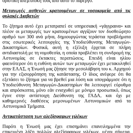
οριστική απεμπλοκή τους από αυτό το πάρεργο.
Μεταγωγές ασθενών κρατουμένων σε νοσοκομεία από τις
φυλακές Διαβατών
Το ζήτημα αυτό έχει μετατραπεί σε υπηρεσιακή «γάγγραινα» και
πλέον οι μεταγωγές των κρατουμένων αγγίζουν τον δυσθεώρητο
αριθμό των 300 ανά μήνα, δημιουργώντας τεράστια προβλήματα
στις εσωτερικές λειτουργίες της Υποδιεύθυνσης Μεταγωγών-
Δικαστηρίων. Φυσικά, αυτή η εξέλιξη έρχεται σε πλήρη
αντιδιαστολή με τη νομοθεσία, η οποία προβλέπει τη συνδρομή της
Αστυνομίας σε έκτακτες περιπτώσεις. Επειδή είναι ηλίου
φαεινότερον ότι η ευθύνη αυτών των μεταγωγών έχει μετακυληθεί
στην ΕΛΑΣ, η Ένωσή μας ζήτησε την μεσολάβηση του κ. Αρχηγού
για την εξισορρόπηση της κατάστασης. Ο ίδιος ανέφερε ότι θα
εξετάσει το ζήτημα για να βρεθεί μια λύση και υπογράμμισε ότι η
Υποδιεύθυνση Μεταγωγών-Δικαστηρίων θα λειτουργεί εύρυθμα
και απρόσκοπτα, μόνο εάν ενισχυθεί με μόνιμο προσωπικό, όπως
έγινε στην αντίστοιχη Διεύθυνση της ΓΑΔΑ, και όχι με
καθημερινές διαθέσεις μεμονωμένων Αστυνομικών από τα
Αστυνομικά Τμήματα.
Αντικατάσταση των αλεξίσφαιρων γιλέκων
Παρότι η Ένωσή μας έχει επισημάνει επανειλημμένα την
επικειμένη λήξη πολλών αλεξίσφαιρων γιλέκων, μέχρι σήμερα,