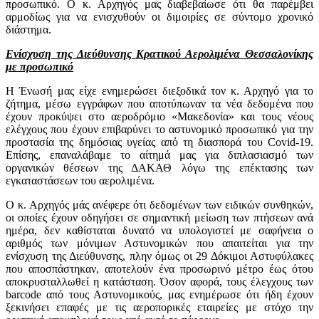
προσωπικό. Ο κ. Αρχηγός μας διαβεβαίωσε ότι θα παρέμβει
αρμοδίως για να ενισχυθούν οι διμοιρίες σε σύντομο χρονικό
διάστημα.
Ενίσχυση της Διεύθυνσης Κρατικού Αερολιμένα Θεσσαλονίκης
με προσωπικό
Η Ένωσή μας είχε ενημερώσει διεξοδικά τον κ. Αρχηγό για το
ζήτημα, μέσω εγγράφων που αποτύπωναν τα νέα δεδομένα που
έχουν προκύψει στο αεροδρόμιο «Μακεδονία» και τους νέους
ελέγχους που έχουν επιβαρύνει το αστυνομικό προσωπικό για την
προστασία της δημόσιας υγείας από τη διασπορά του Covid-19.
Επίσης, επαναλάβαμε το αίτημά μας για διπλασιασμό των
οργανικών θέσεων της ΔΑΚΑΘ λόγω της επέκτασης των
εγκαταστάσεων του αερολιμένα.
Ο κ. Αρχηγός μάς ανέφερε ότι δεδομένων των ειδικών συνθηκών,
οι οποίες έχουν οδηγήσει σε σημαντική μείωση των πτήσεων ανά
ημέρα, δεν καθίσταται δυνατό να υπολογιστεί με σαφήνεια ο
αριθμός των μόνιμων Αστυνομικών που απαιτείται για την
ενίσχυση της Διεύθυνσης, πλην όμως οι 29 Δόκιμοι Αστυφύλακες
που αποσπάστηκαν, αποτελούν ένα προσωρινό μέτρο έως ότου
αποκρυσταλλωθεί η κατάσταση. Όσον αφορά, τους έλεγχους των
barcode από τους Αστυνομικούς, μας ενημέρωσε ότι ήδη έχουν
ξεκινήσει επαφές με τις αεροπορικές εταιρείες με στόχο την