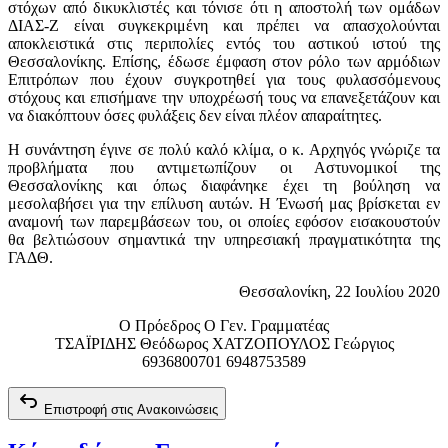
στόχων από δικυκλιστές και τόνισε ότι η αποστολή των ομάδων
ΔΙΑΣ-Ζ είναι συγκεκριμένη και πρέπει να απασχολούνται
αποκλειστικά στις περιπολίες εντός του αστικού ιστού της
Θεσσαλονίκης. Επίσης, έδωσε έμφαση στον ρόλο των αρμόδιων
Επιτρόπων που έχουν συγκροτηθεί για τους φυλασσόμενους
στόχους και επισήμανε την υποχρέωσή τους να επανεξετάζουν και
να διακόπτουν όσες φυλάξεις δεν είναι πλέον απαραίτητες.
Η συνάντηση έγινε σε πολύ καλό κλίμα, ο κ. Αρχηγός γνώριζε τα
προβλήματα που αντιμετωπίζουν οι Αστυνομικοί της
Θεσσαλονίκης και όπως διαφάνηκε έχει τη βούληση να
μεσολαβήσει για την επίλυση αυτών. Η Ένωσή μας βρίσκεται εν
αναμονή των παρεμβάσεων του, οι οποίες εφόσον εισακουστούν
θα βελτιώσουν σημαντικά την υπηρεσιακή πραγματικότητα της
ΓΑΔΘ.
Θεσσαλονίκη, 22 Ιουλίου 2020
Ο Πρόεδρος Ο Γεν. Γραμματέας
ΤΣΑΪΡΙΔΗΣ Θεόδωρος ΧΑΤΖΟΠΟΥΛΟΣ Γεώργιος
6936800701 6948753589
Επιστροφή στις Ανακοινώσεις