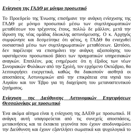
Ενίσχυση της ΓΑΔΘ με μόνιμο προσωπικό
Το Προεδρείο της Ένωσης επισήμανε την ανάγκη ενίσχυσης της
ΓΑΔΘ με μόνιμο προσωπικό μέσω των συμπληρωματικών
μεταθέσεων του τρέχοντος έτους, πολλώ δε μάλλον, μετά την
ίδρυση της νέας ομάδας δίκυκλης αστυνόμευσης. Ο κ. Αρχηγός
συμφώνησε και δεσμεύτηκε ότι φέτος, η ΓΑΔΘ θα ενισχυθεί
ουσιαστικά μέσω των συμπληρωματικών μεταθέσεων. Ωστόσο,
δεν παρέλειψε να επισημάνει την ανάγκη αξιοποίησης του
υφιστάμενου προσωπικού βάσει των πραγματικών υπηρεσιακών
αναγκών. Επιπλέον, μας ενημέρωσε ότι η έξοδος των νέων
Συνοριακών Φυλάκων από την Σχολή, τον ερχόμενο Οκτώβριο, θα
λειτουργήσει ευεργετικά, καθώς θα διακοπούν αισθητά οι
αποσπάσεις Αστυνομικών από την επικράτεια στα νησιά του
Αιγαίου και τον Έβρο για τη διαχείριση του μεταναστευτικού
ζητήματος.
Ενίσχυση της Διεύθυνσης Αστυνομικών Επιχειρήσεων
Θεσσαλονίκης με προσωπικό
Ένα ακόμα αίτημα είναι η ενίσχυση της ΔΑΕΘ με προσωπικό. Η
ανάγκη αυτή υπαγορεύεται από τις συνεχείς αποσπάσεις,
μετακινήσεις και τα έκτακτα γεγονότα που έχουν αποδυναμώσει
την Διεύθυνση και έχουν εξαντλήσει σωματικά και ψυχολογικά το