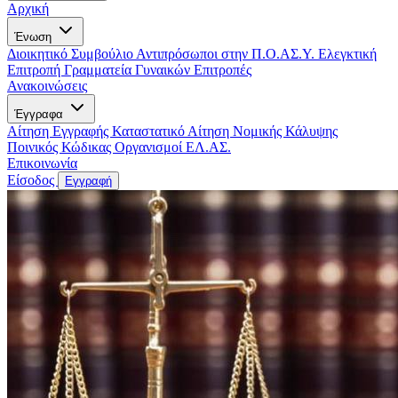
Αρχική
Ένωση
Διοικητικό Συμβούλιο
Αντιπρόσωποι στην Π.Ο.ΑΣ.Υ.
Ελεγκτική
Επιτροπή
Γραμματεία Γυναικών
Επιτροπές
Ανακοινώσεις
Έγγραφα
Αίτηση Εγγραφής
Καταστατικό
Αίτηση Νομικής Κάλυψης
Ποινικός Κώδικας
Οργανισμοί ΕΛ.ΑΣ.
Επικοινωνία
Είσοδος
Εγγραφή