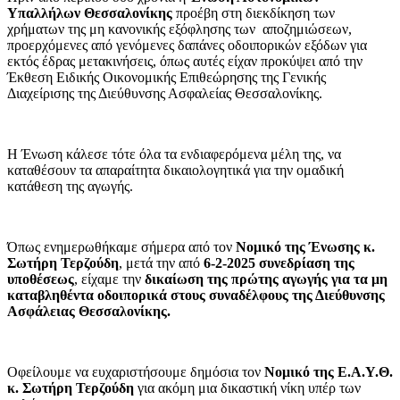
Υπαλλήλων Θεσσαλονίκης
προέβη στη
διεκδίκηση των
χρήματων της μη κανονικής εξόφλησης των αποζημιώσεων,
προερχόμενες από γενόμενες δαπάνες οδοιπορικών εξόδων για
εκτός έδρας μετακινήσεις, όπως αυτές είχαν προκύψει από την
Έκθεση Ειδικής Οικονομικής Επιθεώρησης της Γενικής
Διαχείρισης της Διεύθυνσης Ασφαλείας Θεσσαλονίκης.
Η Ένωση κάλεσε τότε όλα τα ενδιαφερόμενα μέλη της, να
καταθέσουν τα απαραίτητα δικαιολογητικά για την ομαδική
κατάθεση της αγωγής.
Όπως ενημερωθήκαμε σήμερα από τον
Νομικό της Ένωσης κ.
Σωτήρη Τερζούδη
, μετά την από
6-2-2025 συνεδρίαση της
υποθέσεως
, είχαμε την
δικαίωση της πρώτης αγωγής για τα μη
καταβληθέντα οδοιπορικά στους συναδέλφους της Διεύθυνσης
Ασφάλειας Θεσσαλονίκης.
Οφείλουμε να ευχαριστήσουμε δημόσια τον
Νομικό της Ε.Α.Υ.Θ.
κ. Σωτήρη Τερζούδη
για ακόμη μια δικαστική νίκη υπέρ των