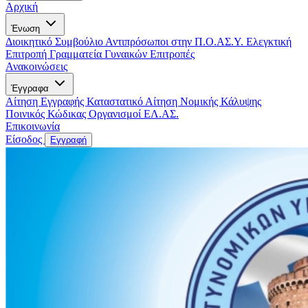
Αρχική
Ένωση
Διοικητικό Συμβούλιο
Αντιπρόσωποι στην Π.Ο.ΑΣ.Υ.
Ελεγκτική
Επιτροπή
Γραμματεία Γυναικών
Επιτροπές
Ανακοινώσεις
Έγγραφα
Αίτηση Εγγραφής
Καταστατικό
Αίτηση Νομικής Κάλυψης
Ποινικός Κώδικας
Οργανισμοί ΕΛ.ΑΣ.
Επικοινωνία
Είσοδος
Εγγραφή