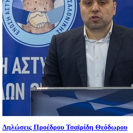
Δηλώσεις Προέδρου Τσαϊρίδη Θεόδωρου