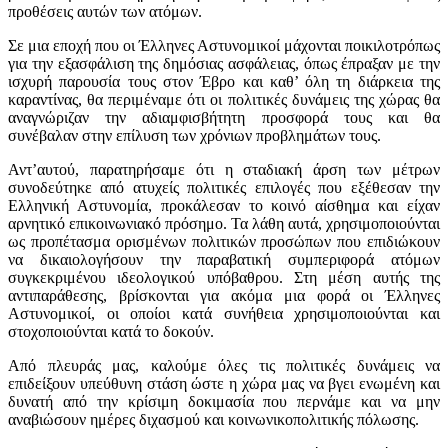
προθέσεις αυτών των ατόμων.
Σε μια εποχή που οι Έλληνες Αστυνομικοί μάχονται ποικιλοτρόπως
για την εξασφάλιση της δημόσιας ασφάλειας, όπως έπραξαν με την
ισχυρή παρουσία τους στον Έβρο και καθ’ όλη τη διάρκεια της
καραντίνας, θα περιμέναμε ότι οι πολιτικές δυνάμεις της χώρας θα
αναγνώριζαν την αδιαμφισβήτητη προσφορά τους και θα
συνέβαλαν στην επίλυση των χρόνιων προβλημάτων τους.
Αντ’αυτού, παρατηρήσαμε ότι η σταδιακή άρση των μέτρων
συνοδεύτηκε από ατυχείς πολιτικές επιλογές που εξέθεσαν την
Ελληνική Αστυνομία, προκάλεσαν το κοινό αίσθημα και είχαν
αρνητικό επικοινωνιακό πρόσημο. Τα λάθη αυτά, χρησιμοποιούνται
ως προπέτασμα ορισμένων πολιτικών προσώπων που επιδιώκουν
να δικαιολογήσουν την παραβατική συμπεριφορά ατόμων
συγκεκριμένου ιδεολογικού υπόβαθρου. Στη μέση αυτής της
αντιπαράθεσης, βρίσκονται για ακόμα μια φορά οι Έλληνες
Αστυνομικοί, οι οποίοι κατά συνήθεια χρησιμοποιούνται και
στοχοποιούνται κατά το δοκούν.
Από πλευράς μας, καλούμε όλες τις πολιτικές δυνάμεις να
επιδείξουν υπεύθυνη στάση ώστε η χώρα μας να βγει ενωμένη και
δυνατή από την κρίσιμη δοκιμασία που περνάμε και να μην
αναβιώσουν ημέρες διχασμού και κοινωνικοπολιτικής πόλωσης.