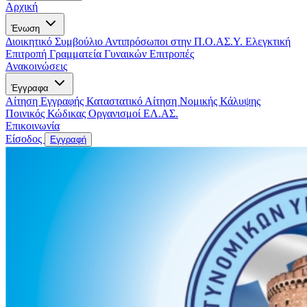
Αρχική
Ένωση
Διοικητικό Συμβούλιο
Αντιπρόσωποι στην Π.Ο.ΑΣ.Υ.
Ελεγκτική
Επιτροπή
Γραμματεία Γυναικών
Επιτροπές
Ανακοινώσεις
Έγγραφα
Αίτηση Εγγραφής
Καταστατικό
Αίτηση Νομικής Κάλυψης
Ποινικός Κώδικας
Οργανισμοί ΕΛ.ΑΣ.
Επικοινωνία
Είσοδος
Εγγραφή