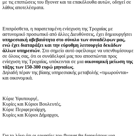
με τις επιπτώσεις του flyover και τα επακόλουθα αυτών, οδηγεί σε
λάθος αποτελέσματα.
Επιπρόσθετα, η παρατεταμένη ενίσχυση της Τροχαίας με
αστυνομικό προσωπικό από άλλες Διευθύνσεις, έχει δημιουργήσει
υπηρεσιακή αβεβαιότητα στο σύνολο των συναδέλφων μας,
ενώ έχει διαταράξει και την εύρυθμη λειτουργία δεκάδων
άλλων υπηρεσιών
. Στο σημείο αυτό οφείλουμε να υπενθυμίσουμε
σε όλους σας, ότι οι συνάδελφοί μας που αποσπώνται προς
ενίσχυση της Tροχαίας, υπόκεινται σε μια
οικονομική μείωση της
τάξης των 150-300 ευρώ μηνιαίως
.
Δηλαδή πέραν της βίαιης υπηρεσιακής μεταβολής «τιμωρούνται»
και οικονομικά.
Κύριε Υφυπουργέ,
Κυρίες και Κύριοι Βουλευτές,
Κύριε Περιφερειάρχη,
Κυρίες και Κύριοι Δήμαρχοι,
Για το λόγο ότι οι εργασίες του flyover θα διαρκέσουν μια