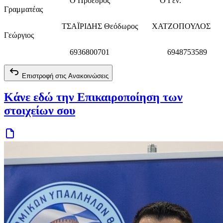
Ο Πρόεδρος Ο Γεν.
Γραμματέας
ΤΣΑΪΡΙΔΗΣ Θεόδωρος ΧΑΤΖΟΠΟΥΛΟΣ
Γεώργιος
6936800701 6948753589
Επιστροφή στις Ανακοινώσεις
Κάνε εδώ την Επικαιροποίηση των
στοιχείων σου