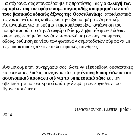
Ταυτόχρονα, σας επαναφέρουμε τις προτάσεις μας για
αλλαγή των
ωραρίων φορτοεκφόρτωσης, συγκομιδής απορριμμάτων από
τους βασικούς οδικούς άξονες της Θεσσαλονίκης
, αποκλειστικά
τις νυκτερινές ώρες καθώς και την αξιοποίηση της Δημοτικής
Αστυνομίας, για τη ρύθμιση της κυκλοφορίας, κατάργηση του
ποδηλατοδρόμου στην Λεωφόρο Νίκης, λήψη μόνιμων λύσεων
αποφυγής σταθμεύσεων (π.χ. πασσαλάκια) σε συγκεκριμένες
οδούς, ρύθμιση εκ νέου των φωτεινών σηματοδοτών σύμφωνα με
τις επικρατούσες πλέον κυκλοφοριακές συνθήκες.
Αναμένουμε την συνεργασία σας, ώστε να εξευρεθούν ουσιαστικές
και ωφέλιμες λύσεις, τονίζοντάς σας την
έντονη δυσαρέσκεια του
αστυνομικού προσωπικού για το υπηρεσιακό χάος
και την
αβεβαιότητα που επικρατεί από την έναρξη των εργασιών του
flyover και έπειτα.
Θεσσαλονίκη 3 Σεπτεμβρίου
2024