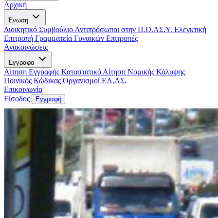
Αρχική
Ένωση
Διοικητικό Συμβούλιο
Αντιπρόσωποι στην Π.Ο.ΑΣ.Υ.
Ελεγκτική
Επιτροπή
Γραμματεία Γυναικών
Επιτροπές
Ανακοινώσεις
Έγγραφα
Αίτηση Εγγραφής
Καταστατικό
Αίτηση Νομικής Κάλυψης
Ποινικός Κώδικας
Οργανισμοί ΕΛ.ΑΣ.
Επικοινωνία
Είσοδος
Εγγραφή