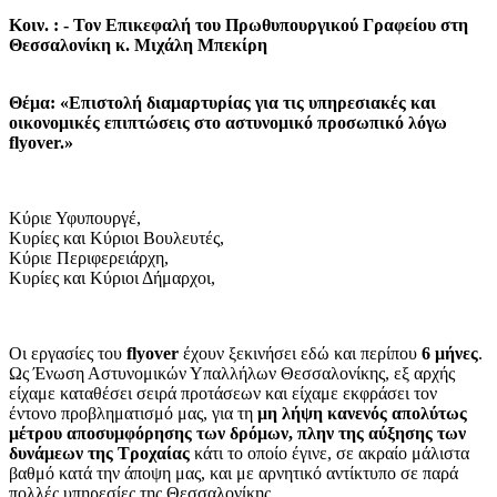
Κοιν. : - Τον Επικεφαλή του Πρωθυπουργικού Γραφείου στη
Θεσσαλονίκη κ. Μιχάλη Μπεκίρη
Θέμα: «Επιστολή διαμαρτυρίας για τις υπηρεσιακές και
οικονομικές επιπτώσεις στο αστυνομικό προσωπικό λόγω
flyover.»
Κύριε Υφυπουργέ,
Κυρίες και Κύριοι Βουλευτές,
Κύριε Περιφερειάρχη,
Κυρίες και Κύριοι Δήμαρχοι,
Οι εργασίες του
flyover
έχουν ξεκινήσει εδώ και περίπου
6 μήνες
.
Ως Ένωση Αστυνομικών Υπαλλήλων Θεσσαλονίκης, εξ αρχής
είχαμε καταθέσει σειρά προτάσεων και είχαμε εκφράσει τον
έντονο προβληματισμό μας, για τη
μη λήψη κανενός απολύτως
μέτρου αποσυμφόρησης των δρόμων, πλην της αύξησης των
δυνάμεων της Τροχαίας
κάτι το οποίο έγινε, σε ακραίο μάλιστα
βαθμό κατά την άποψη μας, και με αρνητικό αντίκτυπο σε παρά
πολλές υπηρεσίες της Θεσσαλονίκης.