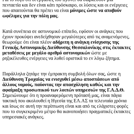
πενταετία και δεν είναι κάτι πρόσκαιρο, οι λύσεις και οι ενέργειες
που απαιτούνται θα πρέπει να είναι
μόνιμες ώστε να αποβούν
ωφέλιμες για την πόλη μας
.
Κατά συνέπεια σε αστυνομικό επίπεδο, εφόσον οι ανάγκες που
έχουν προκύψει ανεδείχθησαν μεγαλύτερες από τις αναμενόμενες,
θεωρούμε ότι είναι πλέον
αδήριτη η ανάγκη ενίσχυσης της
Γενικής Αστυνομικής Διεύθυνσης Θεσσαλονίκης στις έκτακτες
μεταθέσεις με μεγάλο αριθμό αστυνομικών
ώστε με
ρηξικέλευθες ενέργειες να λυθεί οριστικά το εν λόγω ζήτημα.
Παράλληλα ζητάμε την έμπρακτη συμβολή όλων σας, ώστε η
Διεύθυνση Τροχαίας να ενισχυθεί μέσω αποσπάσεων από
άλλους νομούς, παύοντας την απασχόληση καθώς και την
αφαίμαξη προσωπικού των λοιπών υπηρεσιών της Γ.Α.Δ.Θ.
Σημειώνουμε ότι η προαναφερόμενη πρότασή μας, είναι πάγια
τακτική που ακολουθεί η Ηγεσία της ΕΛ.ΑΣ τα τελευταία χρόνια
και ίσως σε αυτή την περίπτωση είναι και από τις ελάχιστες φορές
που το συγκεκριμένο μέτρο θα ικανοποιήσει πραγματικές έκτακτες
υπηρεσιακές ανάγκες.