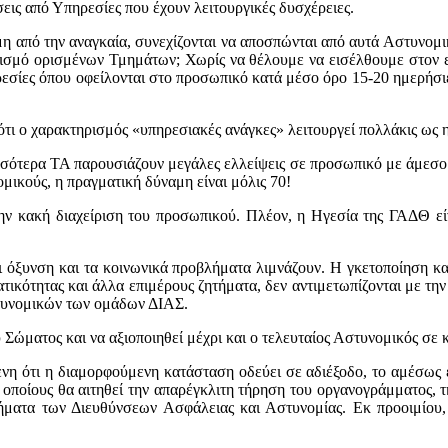
εις από Υπηρεσίες που έχουν λειτουργικές δυσχέρειες.
η από την αναγκαία, συνεχίζονται να αποσπώνται από αυτά Αστυνομ
ατισμό ορισμένων Τμημάτων; Χωρίς να θέλουμε να εισέλθουμε στον 
εσίες όπου οφείλονται στο προσωπικό κατά μέσο όρο 15-20 ημερήσιε
τι ο χαρακτηρισμός «υπηρεσιακές ανάγκες» λειτουργεί πολλάκις ως
σσότερα ΤΑ παρουσιάζουν μεγάλες ελλείψεις σε προσωπικό με άμεσο 
ικούς, η πραγματική δύναμη είναι μόλις 70!
ην κακή διαχείριση του προσωπικού. Πλέον, η Ηγεσία της ΓΑΔΘ είν
 όξυνση και τα κοινωνικά προβλήματα λιμνάζουν. Η γκετοποίηση κα
τικότητας και άλλα επιμέρους ζητήματα, δεν αντιμετωπίζονται με τ
στυνομικών των ομάδων ΔΙΑΣ.
υ Σώματος και να αξιοποιηθεί μέχρι και ο τελευταίος Αστυνομικός σε 
ότι η διαμορφούμενη κατάσταση οδεύει σε αδιέξοδο, το αμέσως ε
 οποίους θα αιτηθεί την απαρέγκλιτη τήρηση του οργανογράμματος, 
ματα των Διευθύνσεων Ασφάλειας και Αστυνομίας. Εκ προοιμίου, η