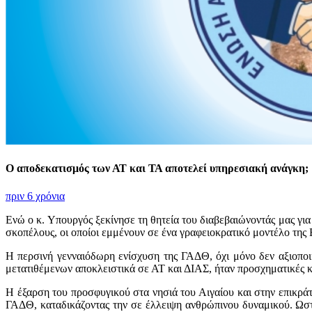
Ο αποδεκατισμός των ΑΤ και ΤΑ αποτελεί υπηρεσιακή ανάγκη;
πριν 6 χρόνια
Ενώ ο κ. Υπουργός ξεκίνησε τη θητεία του διαβεβαιώνοντάς μας γ
σκοπέλους, οι οποίοι εμμένουν σε ένα γραφειοκρατικό μοντέλο της
Η περσινή γενναιόδωρη ενίσχυση της ΓΑΔΘ, όχι μόνο δεν αξιοποι
μετατιθέμενων αποκλειστικά σε ΑΤ και ΔΙΑΣ, ήταν προσχηματικές κ
Η έξαρση του προσφυγικού στα νησιά του Αιγαίου και στην επικρά
ΓΑΔΘ, καταδικάζοντας την σε έλλειψη ανθρώπινου δυναμικού. Ωστ