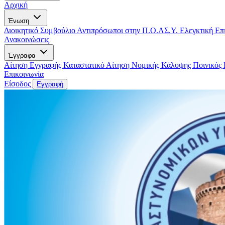
Αρχική
Ένωση
Διοικητικό Συμβούλιο
Αντιπρόσωποι στην Π.Ο.ΑΣ.Υ.
Ελεγκτική Επ
Ανακοινώσεις
Έγγραφα
Αίτηση Εγγραφής
Καταστατικό
Αίτηση Νομικής Κάλυψης
Ποινικός
Επικοινωνία
Είσοδος
Εγγραφή