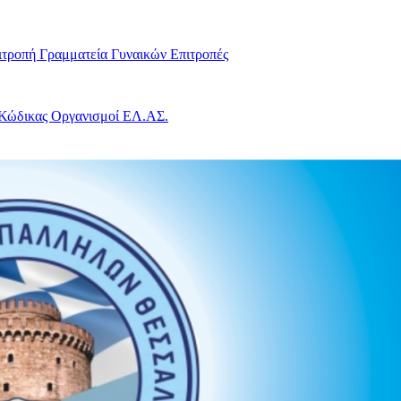
ιτροπή
Γραμματεία Γυναικών
Επιτροπές
 Κώδικας
Οργανισμοί ΕΛ.ΑΣ.