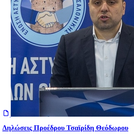
Δηλώσεις Προέδρου Τσαϊρίδη Θεόδωρου