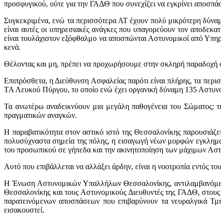
προσφυγικού, ούτε για την ΓΑΔΘ που συνεχίζει να εγκρίνει αποσπάσ
Συγκεκριμένα, ενώ τα περισσότερα ΑΤ έχουν πολύ μικρότερη δύναμ
είναι αυτές οι υπηρεσιακές ανάγκες που υπαγορεύουν τον αποδεκ
είναι τουλάχιστον εξόφθαλμο να αποσπώνται Αστυνομικοί από Υπηρ
κενά.
Θέλοντας και μη, πρέπει να προχωρήσουμε στην σκληρή παραδοχή ό
Επιπρόσθετα, η Διεύθυνση Ασφαλείας παρότι είναι πλήρης, τα περι
ΤΑ Λευκού Πύργου, το οποίο ενώ έχει οργανική δύναμη 135 Αστυνομ
Τα ανωτέρω αναδεικνύουν μια μεγάλη παθογένεια του Σώματος: τ
πραγματικών αναγκών.
Η παραβατικότητα στον αστικό ιστό της Θεσσαλονίκης παρουσιάζει
πολυσύχναστα σημεία της πόλης, η εισαγωγή νέων μορφών εγκλημα
του προσωπικού σε γήπεδα και την ακινητοποίηση των μάχιμων Α
Αυτό που επιβάλλεται να αλλάξει άρδην, είναι η νοοτροπία εντός το
Η Ένωση Αστυνομικών Υπαλλήλων Θεσσαλονίκης, αντιλαμβανόμενη 
Θεσσαλονίκης και τους Αστυνομικούς Διευθυντές της ΓΑΔΘ, στους
παρατεινόμενων αποσπάσεων που επιβαρύνουν τα νευραλγικά Τμή
εισακουστεί.