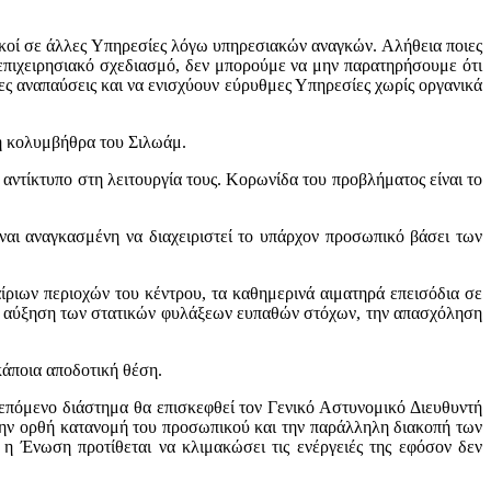
ικοί σε άλλες Υπηρεσίες λόγω υπηρεσιακών αναγκών. Αλήθεια ποιες
επιχειρησιακό σχεδιασμό, δεν μπορούμε να μην παρατηρήσουμε ότι
ς αναπαύσεις και να ενισχύουν εύρυθμες Υπηρεσίες χωρίς οργανικά
 η κολυμβήθρα του Σιλωάμ.
αντίκτυπο στη λειτουργία τους. Κορωνίδα του προβλήματος είναι το
αι αναγκασμένη να διαχειριστεί το υπάρχον προσωπικό βάσει των
ίριων περιοχών του κέντρου, τα καθημερινά αιματηρά επεισόδια σε
ην αύξηση των στατικών φυλάξεων ευπαθών στόχων, την απασχόληση
κάποια αποδοτική θέση.
πόμενο διάστημα θα επισκεφθεί τον Γενικό Αστυνομικό Διευθυντή
την ορθή κατανομή του προσωπικού και την παράλληλη διακοπή των
 Ένωση προτίθεται να κλιμακώσει τις ενέργειές της εφόσον δεν