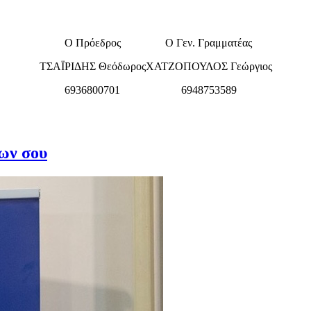
Ο Πρόεδρος
Ο Γεν. Γραμματέας
ΤΣΑΪΡΙΔΗΣ Θεόδωρος
ΧΑΤΖΟΠΟΥΛΟΣ Γεώργιος
6936800701
6948753589
ίων σου