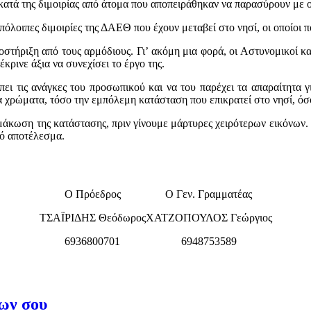
ατά της διμοιρίας από άτομα που αποπειράθηκαν να παρασύρουν με 
πόλοιπες διμοιρίες της ΔΑΕΘ που έχουν μεταβεί στο νησί, οι οποίοι 
τήριξη από τους αρμόδιους. Γι’ ακόμη μια φορά, οι Αστυνομικοί κα
κρινε άξια να συνεχίσει το έργο της.
λέπει τις ανάγκες του προσωπικού και να του παρέχει τα απαραίτητα
α χρώματα, τόσο την εμπόλεμη κατάσταση που επικρατεί στο νησί, όσ
άκωση της κατάστασης, πριν γίνουμε μάρτυρες χειρότερων εικόνων. 
νό αποτέλεσμα.
Ο Πρόεδρος
Ο Γεν. Γραμματέας
ΤΣΑΪΡΙΔΗΣ Θεόδωρος
ΧΑΤΖΟΠΟΥΛΟΣ Γεώργιος
6936800701
6948753589
ίων σου