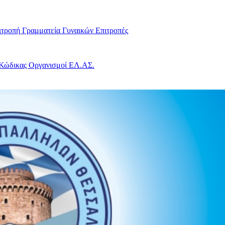
ιτροπή
Γραμματεία Γυναικών
Επιτροπές
 Κώδικας
Οργανισμοί ΕΛ.ΑΣ.