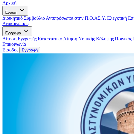
Αρχική
Ένωση
Διοικητικό Συμβούλιο
Αντιπρόσωποι στην Π.Ο.ΑΣ.Υ.
Ελεγκτική Επ
Ανακοινώσεις
Έγγραφα
Αίτηση Εγγραφής
Καταστατικό
Αίτηση Νομικής Κάλυψης
Ποινικός
Επικοινωνία
Είσοδος
Εγγραφή