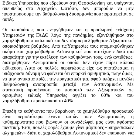
Ειδικές Υπηρεσίες που εδρεύουν στη Θεσσαλονίκη και υπάγονται
απευθείας στο Αρχηγείο. Ωστόσο, δεν μπορούμε να μην
παρατηρήσουμε την βαθμολογική δυσαρμονία που παρατηρείται σε
αυτές.
Οι αποσπάσεις που ενεργήθηκαν και η προσωρινή ενίσχυση
Υπηρεσιών της ΓΑΔΘ λόγω της πανδημίας, εξαντλήθηκαν στο
χαμηλόβαθμο προσωπικό και δεν συμπεριελήφθησαν Αξιωματικοί
οποιασδήποτε βαθμίδας. Από τις Υπηρεσίες τους απομακρύνθηκαν
ακόμα και χαμηλόβαθμοι Αστυνομικοί που κατείχαν ειδικότητα
απαραίτητη για την εκτέλεση των καθηκόντων τους, ενώ αντιθέτως,
διατηρήθηκαν Αξιωματικοί οι οποίοι δεν είχαν πάρει κάποια
ειδίκευση. Αυτό σε πολλές περιπτώσεις είχε ως αποτέλεσμα, η
υπάρχουσα δύναμη να φαίνεται ότι επαρκεί αριθμητικά, πλην όμως,
να μην αντικατοπτρίζει την πραγματικότητα, αφού υπάρχει μεγάλη
βαθμολογική ανισορροπία μεταξύ των Αστυνομικών. Με
στατιστική προσέγγιση, το ποσοστό των Αξιωματικών σε
ορισμένες ειδικές Υπηρεσίες αγγίζει το 60% και του
χαμηλόβαθμου προσωπικού το 40%.
Επειδή τα καθήκοντα που βαραίνουν το χαμηλόβαθμο προσωπικό
είναι περισσότερα έναντι αυτών των Αξιωματικών, η
καθημερινότητα που βιώνουν οι συνάδελφοί μας είναι αφόρητα
πιεστική. Έτσι, πολλές φορές έχουμε γίνει μάρτυρες «υπηρεσιακών
αλχημειών» διότι οι χαμολόβαθμοι Αστυνομικοί δεν επαρκούν για