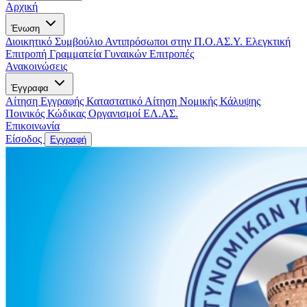
Αρχική
Ένωση
Διοικητικό Συμβούλιο
Αντιπρόσωποι στην Π.Ο.ΑΣ.Υ.
Ελεγκτική
Επιτροπή
Γραμματεία Γυναικών
Επιτροπές
Ανακοινώσεις
Έγγραφα
Αίτηση Εγγραφής
Καταστατικό
Αίτηση Νομικής Κάλυψης
Ποινικός Κώδικας
Οργανισμοί ΕΛ.ΑΣ.
Επικοινωνία
Είσοδος
Εγγραφή