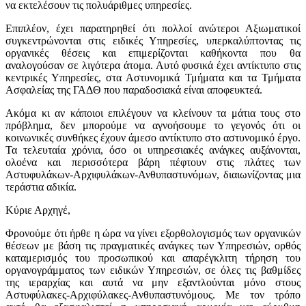
να εκτελέσουν τις πολυάριθμες υπηρεσίες.
Επιπλέον, έχει παρατηρηθεί ότι πολλοί ανώτεροι Αξιωματικοί
συγκεντρώνονται στις ειδικές Υπηρεσίες, υπερκαλύπτοντας τις
οργανικές θέσεις και επιμερίζονται καθήκοντα που θα
αναλογούσαν σε λιγότερα άτομα. Αυτό φυσικά έχει αντίκτυπο στις
κεντρικές Υπηρεσίες, στα Αστυνομικά Τμήματα και τα Τμήματα
Ασφαλείας της ΓΑΔΘ που παραδοσιακά είναι αποφευκτεά.
Ακόμα κι αν κάποιοι επιλέγουν να κλείνουν τα μάτια τους στο
πρόβλημα, δεν μπορούμε να αγνοήσουμε το γεγονός ότι οι
κοινωνικές συνθήκες έχουν άμεσο αντίκτυπο στο αστυνομικό έργο.
Τα τελευταία χρόνια, όσο οι υπηρεσιακές ανάγκες αυξάνονται,
ολοένα και περισσότερα βάρη πέφτουν στις πλάτες των
Αστυφυλάκων-Αρχιφυλάκων-Ανθυπαστυνόμων, διαιωνίζοντας μια
τεράστια αδικία.
Κύριε Αρχηγέ,
Φρονούμε ότι ήρθε η ώρα να γίνει εξορθολογισμός των οργανικών
θέσεων με βάση τις πραγματικές ανάγκες των Υπηρεσιών, ορθός
καταμερισμός του προσωπικού και απαρέγκλιτη τήρηση του
οργανογράμματος των ειδικών Υπηρεσιών, σε όλες τις βαθμίδες
της ιεραρχίας και αυτά να μην εξαντλούνται μόνο στους
Αστυφύλακες-Αρχιφύλακες-Ανθυπαστυνόμους. Με τον τρόπο