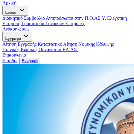
Αρχική
Ένωση
Διοικητικό Συμβούλιο
Αντιπρόσωποι στην Π.Ο.ΑΣ.Υ.
Ελεγκτική
Επιτροπή
Γραμματεία Γυναικών
Επιτροπές
Ανακοινώσεις
Έγγραφα
Αίτηση Εγγραφής
Καταστατικό
Αίτηση Νομικής Κάλυψης
Ποινικός Κώδικας
Οργανισμοί ΕΛ.ΑΣ.
Επικοινωνία
Είσοδος
Εγγραφή