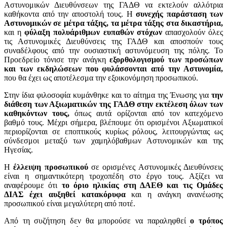
Αστυνομικών Διευθύνσεων της ΓΑΔΘ να εκτελούν αλλότρια
καθήκοντα από την αποστολή τους. Η
συνεχής παράσταση των
Αστυνομικών σε μέτρα τάξης, τα μέτρα τάξης στα δικαστήρια,
και η
φύλαξη πολυάριθμων ευπαθών στόχων
απασχολούν όλες
τις Αστυνομικές Διευθύνσεις της ΓΑΔΘ και αποσπούν τους
συναδέλφους από την ουσιαστική αστυνόμευση της πόλης. Το
Προεδρείο τόνισε την ανάγκη
εξορθολογισμού των προσώπων
και των εκδηλώσεων που φυλάσσονται από την Αστυνομία,
που θα έχει ως αποτέλεσμα την εξοικονόμηση προσωπικού.
Στην ίδια φιλοσοφία κυμάνθηκε και το αίτημα της Ένωσης για
την
διάθεση των Αξιωματικών της ΓΑΔΘ στην εκτέλεση όλων των
καθηκόντων τους,
όπως αυτά ορίζονται από τον κατεχόμενο
βαθμό τους. Μέχρι σήμερα, βλέπουμε ότι ορισμένοι Αξιωματικοί
περιορίζονται σε εποπτικούς κυρίως ρόλους, λειτουργώντας ως
σύνδεσμοι μεταξύ των χαμηλόβαθμων Αστυνομικών και της
Ηγεσίας.
Η
έλλειψη προσωπικού
σε ορισμένες Αστυνομικές Διευθύνσεις
είναι η σημαντικότερη τροχοπέδη στο έργο τους. Αξίζει να
αναφέρουμε ότι
το όριο ηλικίας στη ΔΑΕΘ και τις Ομάδες
ΔΙΑΣ έχει αυξηθεί κατακόρυφα
και η ανάγκη ανανέωσης
προσωπικού είναι μεγαλύτερη από ποτέ.
Από τη συζήτηση δεν θα μπορούσε να παραληφθεί
ο τρόπος