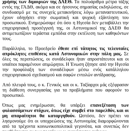
χρήσης των διμοιριών της ΔΑΕΘ.
Τα πολυάριθμα μέτρα τάξης
εντός της ΓΑΔΘ, ακόμα και σε ήσσονος σημασίας εκδηλώσεις, σε
συνδυασμό με τις συνεχείς μετακινήσεις λόγω μεταναστευτικού,
έχουν οδηγήσει στην σωματική και ψυχική εξάντληση του
προσωπικού. Ενημερώσαμε ότι όσο η Ηγεσία δεν μεταβάλλει την
επιχειρησιακή προσέγγισή της, οι Αστυνομικοί της ΔΑΕΘ θα
αντιμετωπίζουν τεράστια εμπόδια στην εκτέλεση των καθηκόντων
τους.
Παράλληλα, το Προεδρείο
έθεσε επί τάπητος τις τελευταίες
απρόκλητες επιθέσεις κατά Αστυνομικών στην πόλη μας.
Σε
όλες τις περιπτώσεις, οι συνάδελφοι ήταν απροστάτευτοι και οι
υπαίτιοι παραμένουν ατιμώρητοι. Η Ένωση ζήτησε από την Ηγεσία
την προφύλαξη των συναδέλφων μέσω ενός κατάλληλου
επιχειρησιακού σχεδιασμού και σαφών εντολών αντίδρασης.
Από πλευρά τους, ο κ. Γενικός και οι κ. Ταξίαρχοι μάς εξέφρασαν
τη διάθεση συνεργασίας για τα προβλήματα που αφορούν το
προσωπικό.
Όπως μας ενημέρωσαν, θα υπάρξει
επανεξέταση των
φυλασσόμενων στόχων, όπως είχε συμβεί στο παρελθόν, και οι
μη απαραίτητοι θα καταργηθούν.
Ωστόσο, δεν πρέπει να
λησμονούμε ότι οι υποχρεώσεις της Αστυνομίας διαμορφώνονται
από τα τρέχοντα κοινωνικοπολιτικά γεγονότα, και συνεπώς δεν