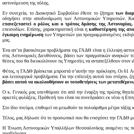
αστυνόμευση της πόλης.
Εν συνεχεία, το Διοικητικό Συμβούλιο έθεσε το ζήτημα
των δια
οδηγήσει στην αποδυνάμωση των Αστυνομικών Υπηρεσιών. Καθ
επανεξεταστεί ο ρόλος και ο τρόπος δράσης της Αστυνομίας.
επεισοδίων. Επίσης, χαρακτηριστική είναι η
καθυστέρηση της απο
έγκαιρη ενημέρωση
των Υπηρεσιών για προγραμματισμένες εκδηλώσ
μας.
Ένα απ’τα βασικότερα προβλήματα της ΓΑΔΘ είναι η έλλειψη αστυν
στις Αστυνομικές Διευθύνσεις, βάσει των πραγματικών αναγκών τ
θέσεις που θα διευκολύνουν τις Υπηρεσίες να ανταπεξέλθουν στον ι
Φέτος, η ΓΑΔΘ βρίσκεται μπροστά σ’αυτήν την πρόκληση. Οι 61 Α
και λειτουργικά προβλήματα. Για την επίτευξη αυτού του στόχου, ζ
βάσει αυτού να ακολουθήσουν οι τοποθετήσεις των μετατιθέμεν
Ο κ. Γενικός μας υπενθύμισε ότι από την έναρξη της πρώτης θητε
αρκετές φυλάξεις. Πρόθεσή του είναι να συνεδριάσει εκ νέου η Επι
Στο ίδιο πνεύμα, επιθυμεί να μειωθούν τα πολυάριθμα μέτρα τάξης
Τέλος, μας δήλωσε ότι το προσωπικό που θα ενισχύσει την ΓΑΔΘ μέ
Η Ένωση Αστυνομικών Υπαλλήλων Θεσσαλονίκης αναμένει τις παρε
προβλήματα.