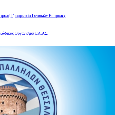
ιτροπή
Γραμματεία Γυναικών
Επιτροπές
 Κώδικας
Οργανισμοί ΕΛ.ΑΣ.