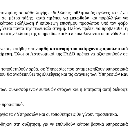
υνομίας σε κάθε λογής εκδηλώσεις, αθλητικούς αγώνες κ.α. έχει
 σε μέτρα τάξης, αυτά
πρέπει να μειωθούν
και παράλληλα
να
α κάποια εκδήλωση ή επίσκεψη επισήμου προσώπου υπό τον φόβο
ίνεται πάντα την τελευταία στιγμή. Πλέον, πρέπει να προβλεφθεί
η
α στην έκδοση της υπηρεσίας και θα διευκολύνονται οι συνάδελφοί
Ένωσης αιτήθηκε την
ορθή κατανομή του υπάρχοντος προσωπικού
αίρεση
. Όλοι οι Αστυνομικοί της ΓΑΔΘ πρέπει να αξιοποιηθούν σε
 τοποθετηθούν ορθά, σε Υπηρεσίες που αντιμετωπίζουν υπηρεσιακά
ου θα αναδεικνύει τις ελλείψεις και τις ανάγκες των Υπηρεσιών
και
γχο των φυλασσόμενων ευπαθών στόχων και η Επιτροπή αυτή διέκοψε
ο προσωπικό.
γία των Υπηρεσιών και οι τοποθετήσεις θα γίνουν προσεκτικά.
θηκαν στη συζήτηση, για να επιλυθούν κάποια βασικά υπηρεσιακά