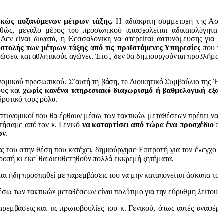
ρκώς αυξανόμενων μέτρων τάξης.
Η αδιάκριτη συμμετοχή της Αστ
ώς, μεγάλο μέρος του προσωπικού απασχολείται αδικαιολόγητα
Δεν είναι δυνατό, η Θεσσαλονίκη να στερείται αστυνόμευσης γι
στολής των μέτρων τάξης από τις προϊστάμενες Υπηρεσίες
που γ
εις και αθλητικούς αγώνες. Έτσι, δεν θα δημιουργούνται προβλήματ
ομικού προσωπικού. Σ’αυτή τη βάση, το Διοικητικό Συμβούλιο της 
ους και
χωρίς κανένα υπηρεσιακό διαχωρισμό ή βαθμολογική εξ
δρυτικό τους ρόλο.
στυνομικοί που θα έρθουν μέσω των τακτικών μεταθέσεων πρέπει να
ητήσαμε από τον κ. Γενικό
να καταρτίσει από τώρα ένα προσχέδιο
π
ων
.
ίας του στην θέση που κατέχει, δημιούργησε Επιτροπή για τον έλε
τροπή κι εκεί θα διευθετηθούν πολλά εκκρεμή ζητήματα.
 και ήδη προσπαθεί με παρεμβάσεις του να μην καταπονείται άσκοπα τ
σω των τακτικών μεταθέσεων είναι πολύτιμο για την εύρυθμη λειτουρ
μβάσεις και τις πρωτοβουλίες του κ. Γενικού, όπως αυτές αναφέρ