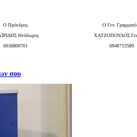
Ο Πρόεδρος
Ο Γεν. Γραμματέ
ΪΡΙΔΗΣ Θεόδωρος
ΧΑΤΖΟΠΟΥΛΟΣ Γεώ
6936800701
6948753589
ίων σου