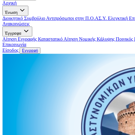
Αρχική
Ένωση
Διοικητικό Συμβούλιο
Αντιπρόσωποι στην Π.Ο.ΑΣ.Υ.
Ελεγκτική Επ
Ανακοινώσεις
Έγγραφα
Αίτηση Εγγραφής
Καταστατικό
Αίτηση Νομικής Κάλυψης
Ποινικός
Επικοινωνία
Είσοδος
Εγγραφή