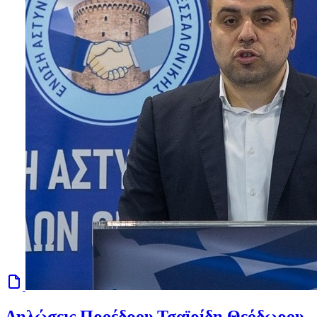
Δηλώσεις Προέδρου Τσαϊρίδη Θεόδωρου