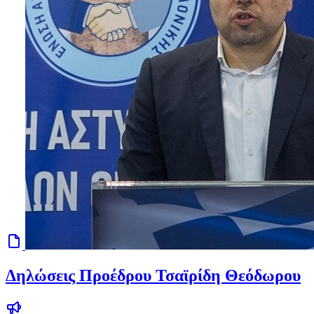
Δηλώσεις Προέδρου Τσαϊρίδη Θεόδωρου