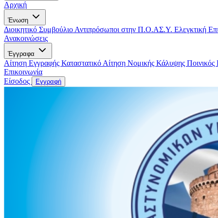
Αρχική
Ένωση
Διοικητικό Συμβούλιο
Αντιπρόσωποι στην Π.Ο.ΑΣ.Υ.
Ελεγκτική Επ
Ανακοινώσεις
Έγγραφα
Αίτηση Εγγραφής
Καταστατικό
Αίτηση Νομικής Κάλυψης
Ποινικός
Επικοινωνία
Είσοδος
Εγγραφή