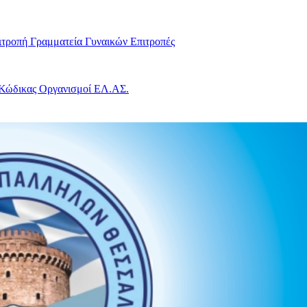
ιτροπή
Γραμματεία Γυναικών
Επιτροπές
 Κώδικας
Οργανισμοί ΕΛ.ΑΣ.