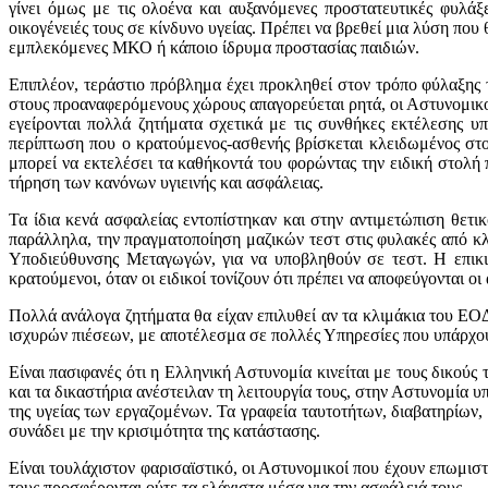
γίνει όμως με τις ολοένα και αυξανόμενες προστατευτικές φυλά
οικογένειές τους σε κίνδυνο υγείας. Πρέπει να βρεθεί μια λύση που
εμπλεκόμενες ΜΚΟ ή κάποιο ίδρυμα προστασίας παιδιών.
Επιπλέον, τεράστιο πρόβλημα έχει προκληθεί στον τρόπο φύλαξης
στους προαναφερόμενους χώρους απαγορεύεται ρητά, οι Αστυνομικο
εγείρονται πολλά ζητήματα σχετικά με τις συνθήκες εκτέλεσης υ
περίπτωση που ο κρατούμενος-ασθενής βρίσκεται κλειδωμένος στο
μπορεί να εκτελέσει τα καθήκοντά του φορώντας την ειδική στολή π
τήρηση των κανόνων υγιεινής και ασφάλειας.
Τα ίδια κενά ασφαλείας εντοπίστηκαν και στην αντιμετώπιση θετ
παράλληλα, την πραγματοποίηση μαζικών τεστ στις φυλακές από κ
Υποδιεύθυνσης Μεταγωγών, για να υποβληθούν σε τεστ. Η επικιν
κρατούμενοι, όταν οι ειδικοί τονίζουν ότι πρέπει να αποφεύγονται 
Πολλά ανάλογα ζητήματα θα είχαν επιλυθεί αν τα κλιμάκια του ΕΟΔ
ισχυρών πιέσεων, με αποτέλεσμα σε πολλές Υπηρεσίες που υπάρχουν 
Είναι πασιφανές ότι η Ελληνική Αστυνομία κινείται με τους δικού
και τα δικαστήρια ανέστειλαν τη λειτουργία τους, στην Αστυνομία
της υγείας των εργαζομένων. Τα γραφεία ταυτοτήτων, διαβατηρίων,
συνάδει με την κρισιμότητα της κατάστασης.
Είναι τουλάχιστον φαρισαϊστικό, οι Αστυνομικοί που έχουν επωμισ
τους προσφέρονται ούτε τα ελάχιστα μέσα για την ασφάλειά τους.