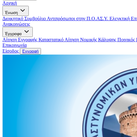
Αρχική
Ένωση
Διοικητικό Συμβούλιο
Αντιπρόσωποι στην Π.Ο.ΑΣ.Υ.
Ελεγκτική Επ
Ανακοινώσεις
Έγγραφα
Αίτηση Εγγραφής
Καταστατικό
Αίτηση Νομικής Κάλυψης
Ποινικός
Επικοινωνία
Είσοδος
Εγγραφή