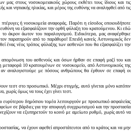
ν μας στους νοσοκομειακούς χώρους εκθέτει τους ίδιους και τις
ς και νηπιακής ηλικίας, και μέρος της ευθύνης να αναληφθεί από τις
 πτέρυγες ή νοσοκομεία αναφοράς. Παρότι η είσοδος οποιουδήποτε
 ευθύνη να εξασφαλίζουν την ορθή φύλαξη του κρατούμενου. Κι εδώ
με το άκρον άωτον του παραλογισμού. Ειδικότερα, μας αναφέρθηκε
 τον παρατηρούν από το παράθυρο! Επειδή κανείς Αστυνομικός δεν
ρεθεί ένας νέος τρόπος φύλαξης των ασθενών που θα εξασφαλίζει την
ην απομόνωση του ασθενούς και όσων ήρθαν σε επαφή μαζί του και
τη μεταφορά 10 κρατουμένων σε νοσοκομείο, από Αστυνομικούς της
ως αν αναλογιστούμε με πόσους ανθρώπους θα έρθουν σε επαφή οι
ουν τεστ στο προσωπικό. Μέχρι στιγμής, αυτό γίνεται μόνο κατόπιν
 χωρίς όμως να τους έχει γίνει τεστ.
 του ευρύτερου δημόσιου τομέα λειτουργούν με προσωπικό ασφαλείας
αφείων σε βάρδιες για την αποφυγή συγχρωτισμού και την προστασία
νεχίζουν να εξυπηρετούν το κοινό με αμείωτο ρυθμό, χωρίς αυτό να
οστασίας, να έχουν αφεθεί απροστάτευτοι από το κράτος και να μην