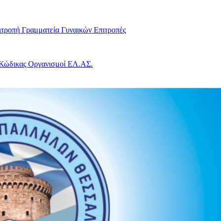
ιτροπή
Γραμματεία Γυναικών
Επιτροπές
 Κώδικας
Οργανισμοί ΕΛ.ΑΣ.