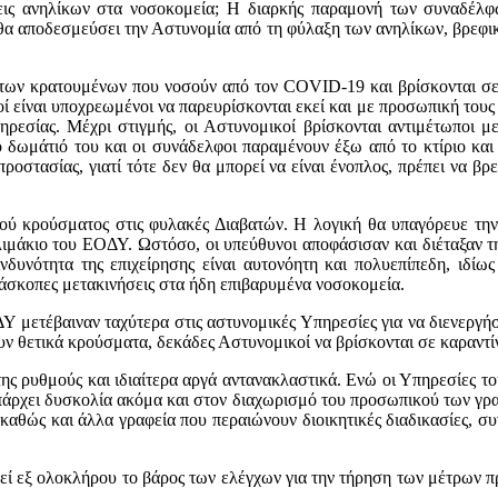
ξεις ανηλίκων στα νοσοκομεία; Η διαρκής παραμονή των συναδέλφω
 θα αποδεσμεύσει την Αστυνομία από τη φύλαξη των ανηλίκων, βρεφική
 των κρατουμένων που νοσούν από τον COVID-19 και βρίσκονται σε
ί είναι υποχρεωμένοι να παρευρίσκονται εκεί και με προσωπική τους
πηρεσίας. Μέχρι στιγμής, οι Αστυνομικοί βρίσκονται αντιμέτωποι 
 δωμάτιό του και οι συνάδελφοι παραμένουν έξω από το κτίριο και
ροστασίας, γιατί τότε δεν θα μπορεί να είναι ένοπλος, πρέπει να β
ικού κρούσματος στις φυλακές Διαβατών. Η λογική θα υπαγόρευε τ
λιμάκιο του ΕΟΔΥ. Ωστόσο, οι υπεύθυνοι αποφάσισαν και διέταξαν 
δυνότητα της επιχείρησης είναι αυτονόητη και πολυεπίπεδη, ιδί
οι άσκοπες μετακινήσεις στα ήδη επιβαρυμένα νοσοκομεία.
Υ μετέβαιναν ταχύτερα στις αστυνομικές Υπηρεσίες για να διενεργήσ
θετικά κρούσματα, δεκάδες Αστυνομικοί να βρίσκονται σε καραντίνα,
ς της ρυθμούς και ιδιαίτερα αργά αντανακλαστικά. Ενώ οι Υπηρεσίες
 υπάρχει δυσκολία ακόμα και στον διαχωρισμό του προσωπικού των γρ
 καθώς και άλλα γραφεία που περαιώνουν διοικητικές διαδικασίες, συ
τεί εξ ολοκλήρου το βάρος των ελέγχων για την τήρηση των μέτρων πρ