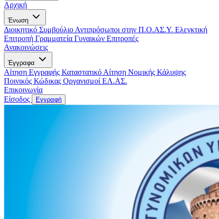
Αρχική
Ένωση
Διοικητικό Συμβούλιο
Αντιπρόσωποι στην Π.Ο.ΑΣ.Υ.
Ελεγκτική
Επιτροπή
Γραμματεία Γυναικών
Επιτροπές
Ανακοινώσεις
Έγγραφα
Αίτηση Εγγραφής
Καταστατικό
Αίτηση Νομικής Κάλυψης
Ποινικός Κώδικας
Οργανισμοί ΕΛ.ΑΣ.
Επικοινωνία
Είσοδος
Εγγραφή