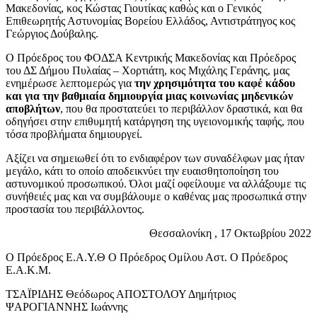
Μακεδονίας, κος Κώστας Γιουτίκας καθώς και ο Γενικός
Επιθεωρητής Αστυνομίας Βορείου Ελλάδος, Αντιστράτηγος κος
Γεώργιος Δούβαλης.
Ο Πρόεδρος του ΦΟΔΣΑ Κεντρικής Μακεδονίας και Πρόεδρος
του ΔΣ Δήμου Πυλαίας – Χορτιάτη, κος Μιχάλης Γεράνης, μας
ενημέρωσε λεπτομερώς για
την χρησιμότητα του καφέ κάδου
και για την βαθμιαία δημιουργία μιας κοινωνίας μηδενικών
αποβλήτων
, που θα προστατεύει το περιβάλλον δραστικά, και θα
οδηγήσει στην επιθυμητή κατάργηση της υγειονομικής ταφής, που
τόσα προβλήματα δημιουργεί.
Αξίζει να σημειωθεί ότι το ενδιαφέρον των συναδέλφων μας ήταν
μεγάλο, κάτι το οποίο αποδεικνύει την ευαισθητοποίηση του
αστυνομικού προσωπικού. Όλοι μαζί οφείλουμε να αλλάξουμε τις
συνήθειές μας και να συμβάλουμε ο καθένας μας προσωπικά στην
προστασία του περιβάλλοντος.
Θεσσαλονίκη , 17 Οκτωβρίου 2022
Ο Πρόεδρος Ε.Α.Υ.Θ Ο Πρόεδρος Ομίλου Αστ. Ο Πρόεδρος
Ε.Α.Κ.Μ.
ΤΣΑΪΡΙΔΗΣ Θεόδωρος ΑΠΟΣΤΟΛΟΥ Δημήτριος
ΨΑΡΟΓΙΑΝΝΗΣ Ιωάννης