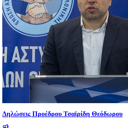
Δηλώσεις Προέδρου Τσαϊρίδη Θεόδωρου