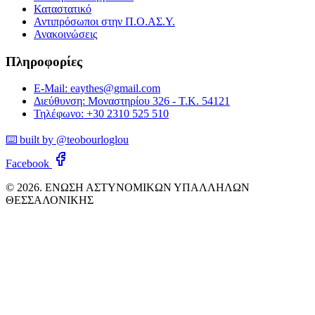
Καταστατικό
Αντιπρόσωποι στην Π.Ο.ΑΣ.Υ.
Ανακοινώσεις
Πληροφορίες
E-Mail: eaythes@gmail.com
Διεύθυνση: Μοναστηρίου 326 - Τ.Κ. 54121
Τηλέφωνο: +30 2310 525 510
⌨️ built by @teobourloglou
Facebook
© 2026. ΕΝΩΣΗ ΑΣΤΥΝΟΜΙΚΩΝ ΥΠΑΛΛΗΛΩΝ
ΘΕΣΣΑΛΟΝΙΚΗΣ