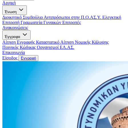
Αρχική
Ένωση
Διοικητικό Συμβούλιο
Αντιπρόσωποι στην Π.Ο.ΑΣ.Υ.
Ελεγκτική
Επιτροπή
Γραμματεία Γυναικών
Επιτροπές
Ανακοινώσεις
Έγγραφα
Αίτηση Εγγραφής
Καταστατικό
Αίτηση Νομικής Κάλυψης
Ποινικός Κώδικας
Οργανισμοί ΕΛ.ΑΣ.
Επικοινωνία
Είσοδος
Εγγραφή