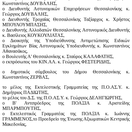
Κωνσταντίνος ΔΟΥΒΑΛΗΣ,
ο Διευθυντής Αστυνομικών Επιχειρήσεων Θεσσαλονίκης κ.
Γεώργιος ΔΟΥΒΑΛΗΣ,
o Διευθυντής Τροχαίας Θεσσαλονίκης Ταξίαρχος κ. Χρήστος
ΜΠΟΥΛΟΥΜΠΑΣΗΣ,
ο Διευθυντής Αλλοδαπών Θεσσαλονίκης Αστυνομικός Διευθυντής
κ. Βασίλειος ΚΟΥΚΟΥΛΙΑΤΑΣ,
o Διοικητής της Υποδιεύθυνσης Αντιμετώπισης Ειδικών
Εγκλημάτων Βίας Αστυνομικός Υποδιευθυντής κ. Κωνσταντίνος
Αθανασάκος,
ο Βουλευτής Α' Θ
εσσαλονίκης κ. Σταύρος ΚΑΛΑΦΑΤΗΣ,
ο εκπρόσωπος του ΚΙΝ.ΑΛ. κ. Γεώργιος ΦΕΣΤΕΡΙΔΗΣ,
ο δημοτικός σύμβουλος του Δήμου Θεσσαλονίκης κ.
Κωνσταντίνος ΖΕΡΒΑΣ,
το μέλος της Εκτελεστικής Γραμματείας της Π.Ο.ΑΣ.Υ. κ.
Δημήτριος ΠΑΔΙΩΤΗΣ,
το μέλος του Δ.Σ. της Π.Ο.ΑΣ.Υ. κ. Γεώργιος ΔΕΛΗΓΙΩΡΓΗΣ,
ο Β' Αντιπρόεδρος της ΠΟΑΞΙΑ κ. Αριστείδης
ΜΠΑΡΜΠΟΥΤΗΣ,
ο Εκτελεστικός Γραμματέας της ΠΟΑΞΙΑ κ. Ιωάννης
ΓΡΑΜΜΕΝΟΣ,
το Προεδρείο της Ένωσης Αξιωματικών Κεντρικής
Μακεδονίας,