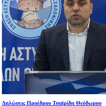
Δηλώσεις Προέδρου Τσαϊρίδη Θεόδωρου