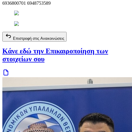
6936800701 6948753589
Επιστροφή στις Ανακοινώσεις
Κάνε εδώ την Επικαιροποίηση των
στοιχείων σου