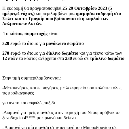
Η εκδρομή θα πραγματοποιηθεί
25-29 Οκτωβρίου 2023
(5
ημέρες/4 νύχτες)
και περιλαμβάνει μια
ημερήσια εκδρομή στο
Σπλιτ και το Τρογκίρ που βρίσκονται στη καρδιά των
Δαλματικών Ακτών.
Το
κόστος συμμετοχής
είναι:
320 ευρώ
το άτομο για
μονόκλινο δωμάτιο
270 ευρώ
το άτομο για
δίκλινο δωμάτιο
και για τέκνο κάτω των
12 ετών τ
ο κόστος ανέρχεται στα
230
ευρώ σε
τρίκλινο δωμάτιο
Στην τιμή συμπεριλαμβάνονται:
-Mετακινήσεις και περιηγήσεις με λεωφορείο που καλύπτει όλες
τις προδιαγραφές
για άνετο και ασφαλές ταξίδι
-Διαμονή για τρείς διαν/σεις στην περιοχή του Ντουμπρόβνικ σε
ξενοδοχείο 4**** με πρωινό και δείπνο
- Διαμονή για μία διαν/ση στην περιοχή του Μαυροβουνίου σε