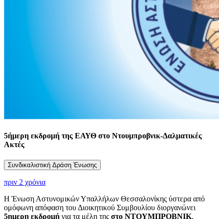
5ήμερη εκδρομή της ΕΑΥΘ στο Ντουμπροβνικ-Δαλματικές
Ακτές
Συνδικαλιστική Δράση Ένωσης
πριν 2 χρόνια
Η Ένωση Αστυνομικών Υπαλλήλων Θεσσαλονίκης ύστερα από
ομόφωνη απόφαση του Διοικητικού Συμβουλίου διοργανώνει
5ημερη εκδρομή
για τα μέλη της
στο ΝΤΟΥΜΠΡΟΒΝΙΚ
.