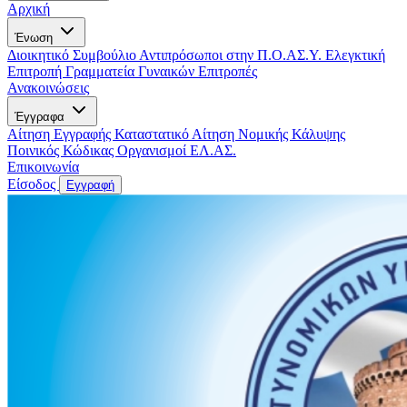
Αρχική
Ένωση
Διοικητικό Συμβούλιο
Αντιπρόσωποι στην Π.Ο.ΑΣ.Υ.
Ελεγκτική
Επιτροπή
Γραμματεία Γυναικών
Επιτροπές
Ανακοινώσεις
Έγγραφα
Αίτηση Εγγραφής
Καταστατικό
Αίτηση Νομικής Κάλυψης
Ποινικός Κώδικας
Οργανισμοί ΕΛ.ΑΣ.
Επικοινωνία
Είσοδος
Εγγραφή