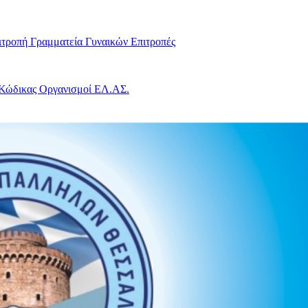
ιτροπή
Γραμματεία Γυναικών
Επιτροπές
 Κώδικας
Οργανισμοί ΕΛ.ΑΣ.