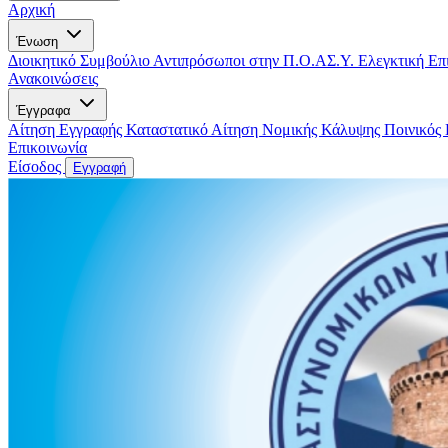
Αρχική
Ένωση
Διοικητικό Συμβούλιο
Αντιπρόσωποι στην Π.Ο.ΑΣ.Υ.
Ελεγκτική Επ
Ανακοινώσεις
Έγγραφα
Αίτηση Εγγραφής
Καταστατικό
Αίτηση Νομικής Κάλυψης
Ποινικός
Επικοινωνία
Είσοδος
Εγγραφή