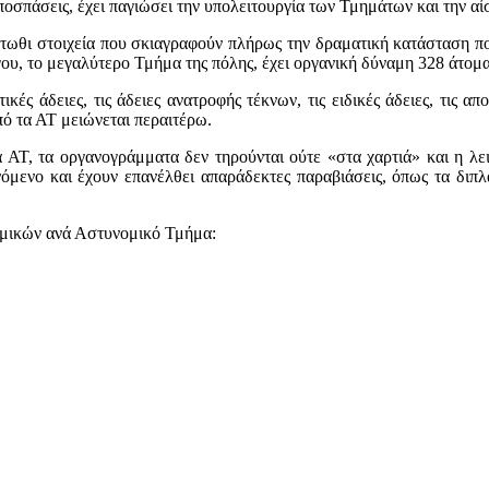
ποσπάσεις, έχει παγιώσει την υπολειτουργία των Τμημάτων και την 
τωθι στοιχεία που σκιαγραφούν πλήρως την δραματική κατάσταση πο
, το μεγαλύτερο Τμήμα της πόλης, έχει οργανική δύναμη 328 άτομα,
ές άδειες, τις άδειες ανατροφής τέκνων, τις ειδικές άδειες, τις α
πό τα ΑΤ μειώνεται περαιτέρω.
 ΑΤ, τα οργανογράμματα δεν τηρούνται ούτε «στα χαρτιά» και η λε
αινόμενο και έχουν επανέλθει απαράδεκτες παραβιάσεις, όπως τα δι
μικών ανά Αστυνομικό Τμήμα: