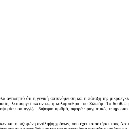
κολα αντιληπτό ότι η γενική αστυνόμευση και η πάταξη της μικροεγ
σπαση, λειτουργεί πλέον ως η κολυμπήθρα του Σιλωάμ. Το δυσθεώ
οψηφία που αγγίζει διψήφιο αριθμό, αφορά πραγματικές υπηρεσιακέ
ντων και η ριζωμένη αντίληψη χρόνων, που έχει καταστήσει τους Ασ
άγοντες που παρεμβαίνουν για την ικανοποίηση αιτημάτων ημέτερων.