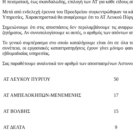
Η πεισματική, έως σκανδαλώδης, επιλογή των ΑΤ για κάθε είδους α
Μετά από ενδελεχή έρευνα του Προεδρείου συγκεντρώθηκαν τα κά
Υπηρεσίες. Χαρακτηριστικά θα αναφέρουμε ότι το ΑΤ Λευκού Πύργου
Σημειώνουμε ότι στις αποσπάσεις δεν περιλαμβάνουμε τις αναρρωτικ
ζητήματος. Αν συνυπολογίσουμε κι αυτές, ο αριθμός των απόντων α
Το γενικό συμπέρασμα στο οποίο καταλήγουμε είναι ότι σε όλα τα
συνέπεια, οι εργασιακές καταστρατηγήσεις έχουν γίνει μόνιμο φ
εβδομαδιαίας υπηρεσίας.
Σας παραθέτουμε αναλυτικά τον αριθμό των αποσπασμένων Αστυνο
ΑΤ ΛΕΥΚΟΥ ΠΥΡΓΟΥ
50
ΑΤ ΑΜΠΕΛΟΚΗΠΩΝ-ΜΕΝΕΜΕΝΗΣ
17
ΑΤ ΒΟΛΒΗΣ
15
ΑΤ ΔΕΛΤΑ
9