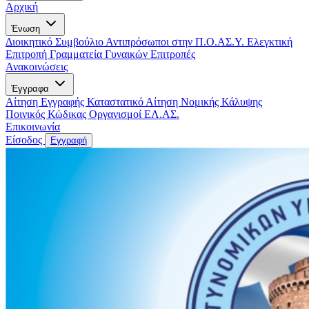
Αρχική
Ένωση
Διοικητικό Συμβούλιο
Αντιπρόσωποι στην Π.Ο.ΑΣ.Υ.
Ελεγκτική
Επιτροπή
Γραμματεία Γυναικών
Επιτροπές
Ανακοινώσεις
Έγγραφα
Αίτηση Εγγραφής
Καταστατικό
Αίτηση Νομικής Κάλυψης
Ποινικός Κώδικας
Οργανισμοί ΕΛ.ΑΣ.
Επικοινωνία
Είσοδος
Εγγραφή