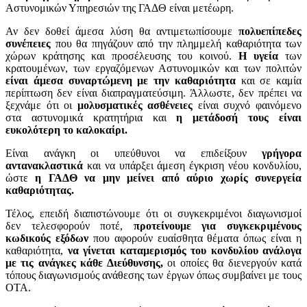
Αστυνομικών Υπηρεσιών της ΓΑΔΘ είναι μετέωρη.
Αν δεν δοθεί άμεσα λύση θα αντιμετωπίσουμε
πολυεπίπεδες
συνέπειες
που θα πηγάζουν από την πλημμελή καθαριότητα των
χώρων κράτησης και προσέλευσης του κοινού.
Η υγεία
των
κρατουμένων, των εργαζόμενων Αστυνομικών και των πολιτών
είναι άμεσα συναρτώμενη με την καθαριότητα
και σε καμία
περίπτωση δεν είναι διαπραγματεύσιμη. Άλλωστε, δεν πρέπει να
ξεχνάμε ότι οι
μολυσματικές ασθένειες
είναι συχνό φαινόμενο
στα αστυνομικά κρατητήρια και
η μετάδοσή τους είναι
ευκολότερη το καλοκαίρι.
Είναι ανάγκη οι υπεύθυνοι να επιδείξουν
γρήγορα
αντανακλαστικά
και να υπάρξει άμεση έγκριση νέου κονδυλίου,
ώστε
η ΓΑΔΘ να μην μείνει από αύριο χωρίς συνεργεία
καθαριότητας.
Τέλος, επειδή διαπιστώνουμε ότι οι συγκεκριμένοι διαγωνισμοί
δεν τελεσφορούν ποτέ,
προτείνουμε για συγκεκριμένους
κωδικούς εξόδων
που αφορούν ευαίσθητα θέματα όπως είναι η
καθαριότητα,
να γίνεται καταμερισμός του κονδυλίου ανάλογα
με τις ανάγκες κάθε Διεύθυνσης,
οι οποίες θα διενεργούν κατά
τόπους διαγωνισμούς ανάθεσης των έργων όπως συμβαίνει με τους
ΟΤΑ.