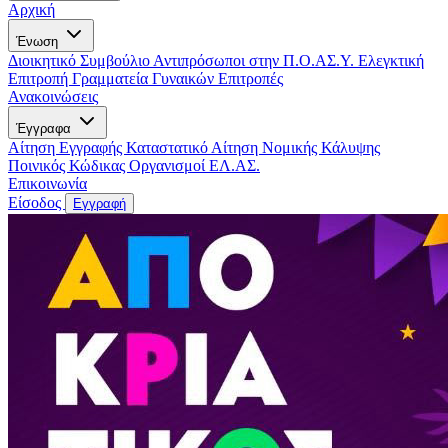
Αρχική
Ένωση
Διοικητικό Συμβούλιο
Αντιπρόσωποι στην Π.Ο.ΑΣ.Υ.
Ελεγκτική
Επιτροπή
Γραμματεία Γυναικών
Επιτροπές
Ανακοινώσεις
Έγγραφα
Αίτηση Εγγραφής
Καταστατικό
Αίτηση Νομικής Κάλυψης
Ποινικός Κώδικας
Οργανισμοί ΕΛ.ΑΣ.
Επικοινωνία
Είσοδος
Εγγραφή