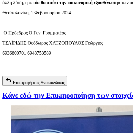
άλλη λύση, η οποία
θα
παύει την
«οικονομική εξουθένωση»
των α
Θεσσαλονίκη, 1 Φεβρουαρίου 2024
Ο Πρόεδρος Ο Γεν. Γραμματέας
ΤΣΑΪΡΙΔΗΣ Θεόδωρος ΧΑΤΖΟΠΟΥΛΟΣ Γεώργιος
6936800701 6948753589
Επιστροφή στις Ανακοινώσεις
Κάνε εδώ την Επικαιροποίηση των στοιχε