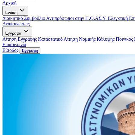
Αρχική
Ένωση
Διοικητικό Συμβούλιο
Αντιπρόσωποι στην Π.Ο.ΑΣ.Υ.
Ελεγκτική Επ
Ανακοινώσεις
Έγγραφα
Αίτηση Εγγραφής
Καταστατικό
Αίτηση Νομικής Κάλυψης
Ποινικός
Επικοινωνία
Είσοδος
Εγγραφή