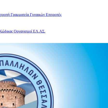
ιτροπή
Γραμματεία Γυναικών
Επιτροπές
 Κώδικας
Οργανισμοί ΕΛ.ΑΣ.